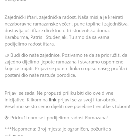
Zajednički iftari, zajednička radost. Naša misija je kreirati
nezaboravne ramazanske večeri, pune topline i zajedništva,
dostavljajući iftare direktno u tri studentska doma:
Karaburma, Patris I Studenjak. Tu smo da sa vama
podijelimo radost iftara.
🤝 Budi dio naše zajednice. Pozivamo te da se pridružiš, da
zajedno dijelimo ljepote ramazana i stvaramo uspomene
koje će trajati. Prijavi se putem linka u opisu našeg profila i
postani dio naše rastuće porodice.
Prijavi se sada. Ne propusti priliku biti dio ove divne
inicijative. Klikom na
link
prijavi se za svoj iftar-obrok.
Veselimo se što ćemo dijeliti ove posebne trenutke s tobom!
🌟 Pridruži nam se i podijelimo radost Ramazana!
***Napomena: Broj mjesta je ograničen, požurite s
prijavom.