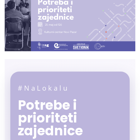
#NaLokalu
Potrebe i
prioriteti
zajednice