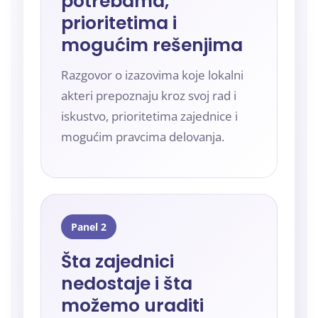
potrebama,
prioritetima i
mogućim rešenjima
Razgovor o izazovima koje lokalni
akteri prepoznaju kroz svoj rad i
iskustvo, prioritetima zajednice i
mogućim pravcima delovanja.
Panel 2
Šta zajednici
nedostaje i šta
možemo uraditi