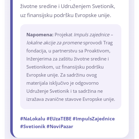
životne sredine i Udruženjem Svetionik,
uz finansijsku podršku Evropske unije.
Napomena:
Projekat
Impuls zajednice –
lokalne akcije za promene
sprovodi Trag
fondacija, u partnerstvu sa Proaktivom,
Inženjerima za zaštitu životne sredine i
Svetionikom, uz finansijsku podršku
Evropske unije. Za sadržinu ovog
materijala isključivo je odgovorno
Udruženje Svetionik i ta sadržina ne
izražava zvanične stavove Evropske unije.
#NaLokalu #EUzaTEBE #ImpulsZajednice
#Svetionik #NoviPazar