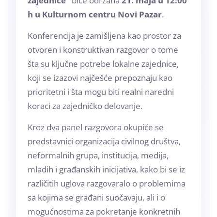
zajednice“
biće održana
21. maja u 12:00
h u Kulturnom centru Novi Pazar
.
Konferencija je zamišljena kao prostor za
otvoren i konstruktivan razgovor o tome
šta su ključne potrebe lokalne zajednice,
koji se izazovi najčešće prepoznaju kao
prioritetni i šta mogu biti realni naredni
koraci za zajedničko delovanje.
Kroz dva panel razgovora okupiće se
predstavnici organizacija civilnog društva,
neformalnih grupa, institucija, medija,
mladih i građanskih inicijativa, kako bi se iz
različitih uglova razgovaralo o problemima
sa kojima se građani suočavaju, ali i o
mogućnostima za pokretanje konkretnih