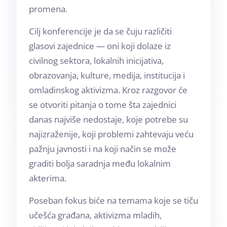
promena.
Cilj konferencije je da se čuju različiti
glasovi zajednice — oni koji dolaze iz
civilnog sektora, lokalnih inicijativa,
obrazovanja, kulture, medija, institucija i
omladinskog aktivizma. Kroz razgovor će
se otvoriti pitanja o tome šta zajednici
danas najviše nedostaje, koje potrebe su
najizraženije, koji problemi zahtevaju veću
pažnju javnosti i na koji način se može
graditi bolja saradnja među lokalnim
akterima.
Poseban fokus biće na temama koje se tiču
učešća građana, aktivizma mladih,