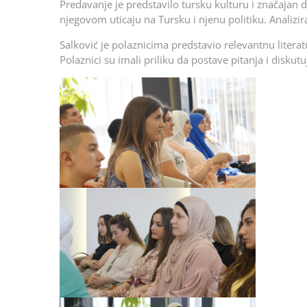
Predavanje je predstavilo tursku kulturu i značajan 
njegovom uticaju na Tursku i njenu politiku. Analizir
Salković je polaznicima predstavio relevantnu literat
Polaznici su imali priliku da postave pitanja i disk