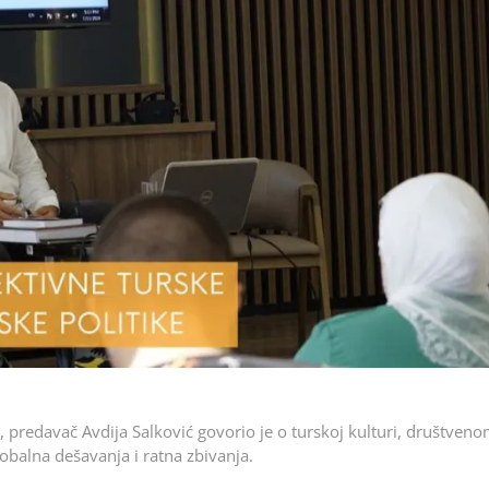
predavač Avdija Salković govorio je o turskoj kulturi, društven
obalna dešavanja i ratna zbivanja.