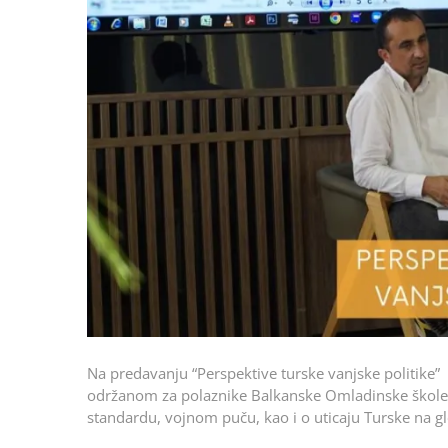
Na predavanju “Perspektive turske vanjske politike”
održanom za polaznike Balkanske Omladinske škole, 
standardu, vojnom puču, kao i o uticaju Turske na gl