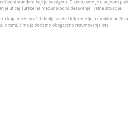
društveni standard koji je postignut. Diskutovano je o vojnom puč
an je uticaj Turske na međunarodna dešavanja i ratne situacije.
uru koja može pružiti dublje uvide i informacije o turskim politik
utuju o temi, čime je dodatno obogaćeno razumevanje iste.