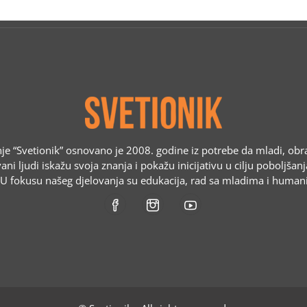
e “Svetionik” osnovano je 2008. godine iz potrebe da mladi, obr
ani ljudi iskažu svoja znanja i pokažu inicijativu u cilju poboljšan
. U fokusu našeg djelovanja su edukacija, rad sa mladima i humani