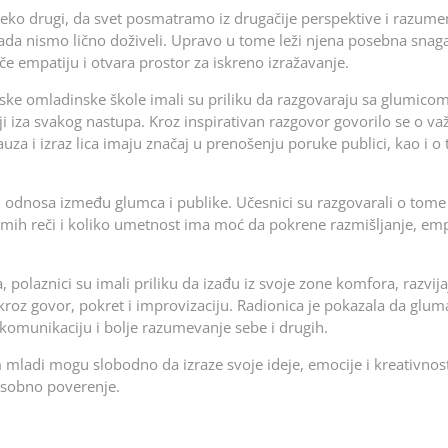
eko drugi, da svet posmatramo iz drugačije perspektive i razum
ada nismo lično doživeli. Upravo u tome leži njena posebna snag
e empatiju i otvara prostor za iskreno izražavanje.
anske omladinske škole imali su priliku da razgovaraju sa glumic
oji iza svakog nastupa. Kroz inspirativan razgovor govorilo se o va
auza i izraz lica imaju značaj u prenošenju poruke publici, kao i o
odnosa između glumca i publike. Učesnici su razgovarali o tome
amih reči i koliko umetnost ima moć da pokrene razmišljanje, emp
 polaznici su imali priliku da izađu iz svoje zone komfora, razvija
kroz govor, pokret i improvizaciju. Radionica je pokazala da glum
, komunikaciju i bolje razumevanje sebe i drugih.
mladi mogu slobodno da izraze svoje ideje, emocije i kreativnost,
usobno poverenje.