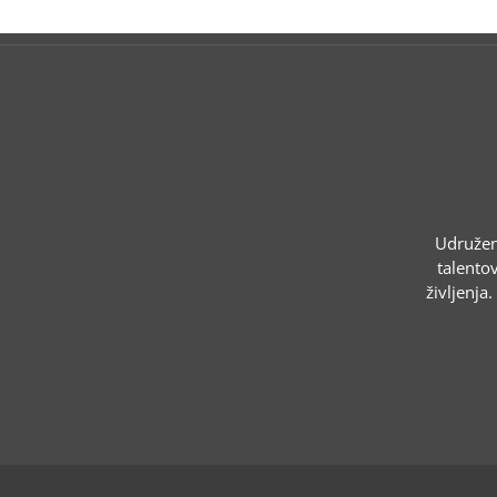
Udruženj
talentov
življenja