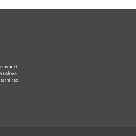
azovani i
ja uslova
tarni rad.