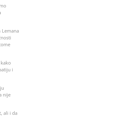
emo
a
om Lemana
žnosti
 tome
 kako
atiju i
ju
a nije
 ali i da