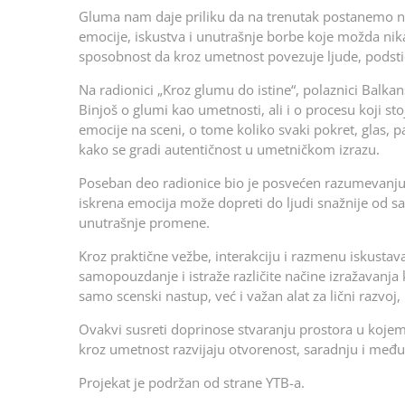
Gluma nam daje priliku da na trenutak postanemo n
emocije, iskustva i unutrašnje borbe koje možda nik
sposobnost da kroz umetnost povezuje ljude, podstič
Na radionici „Kroz glumu do istine“, polaznici Balk
Binjoš o glumi kao umetnosti, ali i o procesu koji st
emocije na sceni, o tome koliko svaki pokret, glas, p
kako se gradi autentičnost u umetničkom izrazu.
Poseban deo radionice bio je posvećen razumevanju 
iskrena emocija može dopreti do ljudi snažnije od s
unutrašnje promene.
Kroz praktične vežbe, interakciju i razmenu iskustava,
samopouzdanje i istraže različite načine izražavanja 
samo scenski nastup, već i važan alat za lični razvoj
Ovakvi susreti doprinose stvaranju prostora u kojem 
kroz umetnost razvijaju otvorenost, saradnju i međ
Projekat je podržan od strane YTB-a.