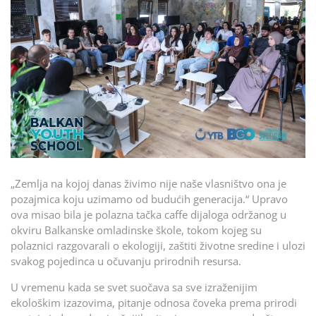
„Zemlja na kojoj danas živimo nije naše vlasništvo ona je
pozajmica koju uzimamo od budućih generacija.“ Upravo
ova misao bila je polazna tačka caffe dijaloga održanog u
okviru Balkanske omladinske škole, tokom kojeg su
polaznici razgovarali o ekologiji, zaštiti životne sredine i ulozi
svakog pojedinca u očuvanju prirodnih resursa.
U vremenu kada se svet suočava sa sve izraženijim
ekološkim izazovima, pitanje odnosa čoveka prema prirodi