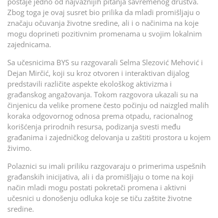
postaje jedno od najvažnijih pitanja savremenog društva.
Zbog toga je ovaj susret bio prilika da mladi promišljaju o
značaju očuvanja životne sredine, ali i o načinima na koje
mogu doprineti pozitivnim promenama u svojim lokalnim
zajednicama.
Sa učesnicima BYS su razgovarali Selma Slezović Mehović i
Dejan Mirčić, koji su kroz otvoren i interaktivan dijalog
predstavili različite aspekte ekološkog aktivizma i
građanskog angažovanja. Tokom razgovora ukazali su na
činjenicu da velike promene često počinju od naizgled malih
koraka odgovornog odnosa prema otpadu, racionalnog
korišćenja prirodnih resursa, podizanja svesti među
građanima i zajedničkog delovanja u zaštiti prostora u kojem
živimo.
Polaznici su imali priliku razgovaraju o primerima uspešnih
građanskih inicijativa, ali i da promišljaju o tome na koji
način mladi mogu postati pokretači promena i aktivni
učesnici u donošenju odluka koje se tiču zaštite životne
sredine.