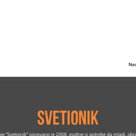
Nex
e “Svetionik” osnovano je 2008. godine iz potrebe da mladi, obr