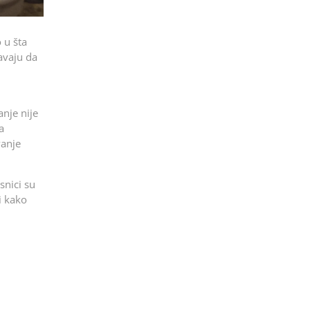
 u šta
avaju da
nje nije
a
vanje
snici su
i kako