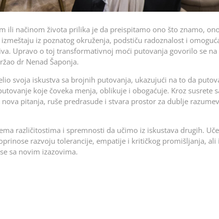
m ili načinom života prilika je da preispitamo ono što znamo, ono
izmeštaju iz poznatog okruženja, podstiču radoznalost i omoguć
iva. Upravo o toj transformativnoj moći putovanja govorilo se na
održao dr Nenad Šaponja.
io svoja iskustva sa brojnih putovanja, ukazujući na to da putova
 putovanje koje čoveka menja, oblikuje i obogaćuje. Kroz susrete s
se nova pitanja, ruše predrasude i stvara prostor za dublje razume
ema različitostima i spremnosti da učimo iz iskustava drugih. Uče
rinose razvoju tolerancije, empatije i kritičkog promišljanja, ali 
 se sa novim izazovima.