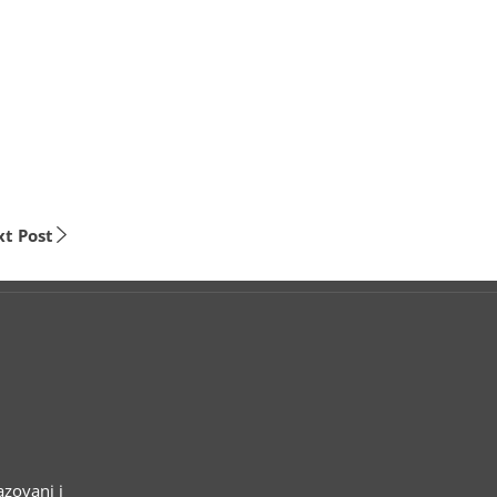
t Post
azovani i