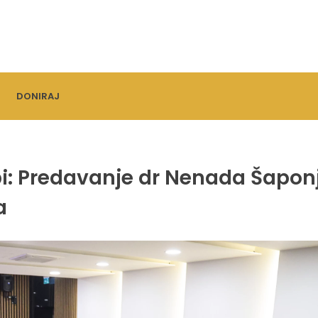
DONIRAJ
i: Predavanje dr Nenada Šapon
a