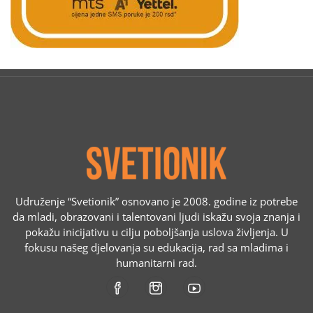
Udruženje “Svetionik” osnovano je 2008. godine iz potrebe
da mladi, obrazovani i talentovani ljudi iskažu svoja znanja i
pokažu inicijativu u cilju poboljšanja uslova življenja. U
fokusu našeg djelovanja su edukacija, rad sa mladima i
humanitarni rad.