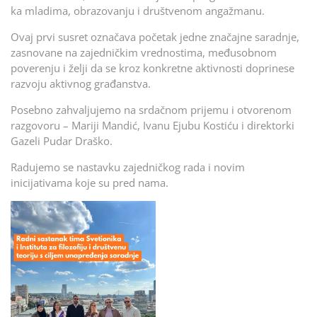
ka mladima, obrazovanju i društvenom angažmanu.
Ovaj prvi susret označava početak jedne značajne saradnje,
zasnovane na zajedničkim vrednostima, međusobnom
poverenju i želji da se kroz konkretne aktivnosti doprinese
razvoju aktivnog građanstva.
Posebno zahvaljujemo na srdačnom prijemu i otvorenom
razgovoru – Mariji Mandić, Ivanu Ejubu Kostiću i direktorki
Gazeli Pudar Draško.
Radujemo se nastavku zajedničkog rada i novim
inicijativama koje su pred nama.