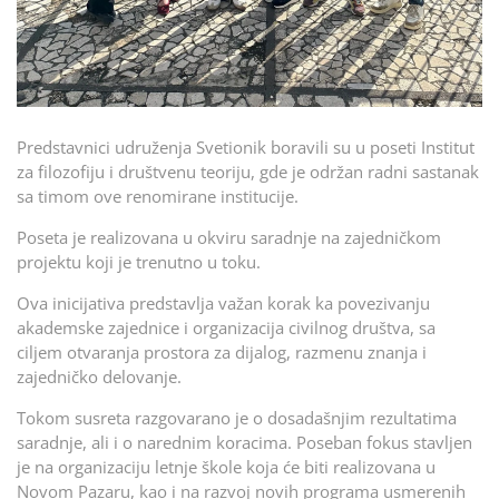
Predstavnici udruženja Svetionik boravili su u poseti Institut
za filozofiju i društvenu teoriju, gde je održan radni sastanak
sa timom ove renomirane institucije.
Poseta je realizovana u okviru saradnje na zajedničkom
projektu koji je trenutno u toku.
Ova inicijativa predstavlja važan korak ka povezivanju
akademske zajednice i organizacija civilnog društva, sa
ciljem otvaranja prostora za dijalog, razmenu znanja i
zajedničko delovanje.
Tokom susreta razgovarano je o dosadašnjim rezultatima
saradnje, ali i o narednim koracima. Poseban fokus stavljen
je na organizaciju letnje škole koja će biti realizovana u
Novom Pazaru, kao i na razvoj novih programa usmerenih