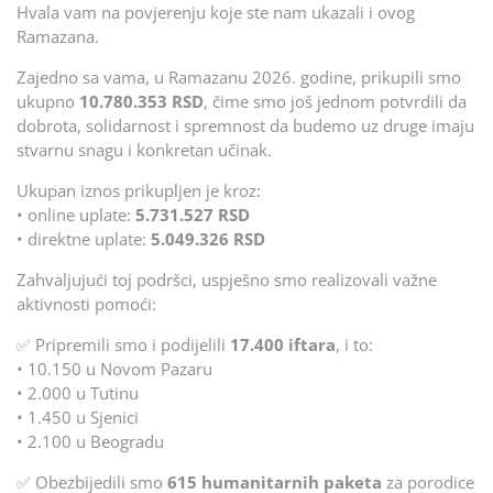
Hvala vam na povjerenju koje ste nam ukazali i ovog
Ramazana.
Zajedno sa vama, u Ramazanu 2026. godine, prikupili smo
ukupno
10.780.353 RSD
, čime smo još jednom potvrdili da
dobrota, solidarnost i spremnost da budemo uz druge imaju
stvarnu snagu i konkretan učinak.
Ukupan iznos prikupljen je kroz:
• online uplate:
5.731.527 RSD
• direktne uplate:
5.049.326 RSD
Zahvaljujući toj podršci, uspješno smo realizovali važne
aktivnosti pomoći:
✅ Pripremili smo i podijelili
17.400 iftara
, i to:
• 10.150 u Novom Pazaru
• 2.000 u Tutinu
• 1.450 u Sjenici
• 2.100 u Beogradu
✅ Obezbijedili smo
615 humanitarnih paketa
za porodice