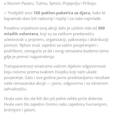
u Novom Pazaru, Tutinu, Sjenici, Prijepolju i Priboju.
✅ Podijelili smo
160 poklon-paketića za djecu
, kako bi
bajramski dani bili radosniji i topliji i za naše najmlađe.
Posebnu vrijednost ovoj akciji dalo je učešće više od
300
mladih volontera
, koji su sa velikom predanošću
učestvovali u pripremi, organizaciji, pakovanju i distribuciji
pomoći. Njihov trud, zajedno sa vašim povjerenjem i
podrškom, omogućio je da i ovog ramazana budemo tamo
gdje je pomoć najpotrebnija.
Transparentnost smatramo važnim dijelom odgovornosti
koju nosimo prema svakom čovjeku koji nam ukaže
povjerenje. Zato i ove godine javno predstavljamo rezultate
naše ramazanske akcije — jasno, odgovorno i sa iskrenom
zahvalnošću.
Hvala vam što ste bili dio još jedne velike priče dobrote.
Hvala vam što zajedno činimo našu zajednicu humanijom,
brižnijom i jačom.