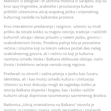
Marković iz Beograd i dr Jasmina Hodžića iz Sarajevo, koji su
kroz spoj lingvistike, arabistike i proučavanja kulture
približili učesnicima uticaj arapskog jezika i orijentalnog
kulturnog nasleđa na balkanske prostore.
Kroz interaktivno predavanje i razgovor, učesnici su imali
priliku da istraže koliko su tragovi istorije, tradicije i različitih
kulturnih uticaja i danas prisutni u našem jeziku, govoru i
svakodnevnom životu. Posebna pažnja bila je posvećena
rečima i izrazima koji su tokom vekova postali deo našeg
svakodnevnog govora, ali i načinu na koji je kulturna
razmena između Istoka i Balkana oblikovala običaje, način
života i kolektivno sećanje naroda ovog regiona.
Predavači su otvorili i važna pitanja o jeziku kao čuvaru
identiteta, ali i kao mostu između kultura i civilizacija.
Učesnici su kroz diskusiju mogli da sagledaju koliko je
istorija Balkana slojevita i bogata, kao i koliko različiti
kulturni uticaji doprinose razumevanju savremenog društva.
Radionica „Uticaj orientalizma na Balkanu“ otvorila je
prostor za razmenu znanja, novih perspektiva i značajnih