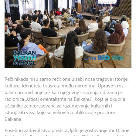
Reči nikada nisu samo reči; one u sebi nose tragove istorije,
kulture, identiteta i susreta među narodima. Upravo kroz
takvo promišljanje jezika i njegovog značenja održana je
radionica „Uticaj orientalizma na Balkanu“, koja je okupila
učesnike zainteresovane za razumevanje kulturnih i
istorijskih veza koje su vekovima oblikovale prostore
Balkana.
Posebno zadovoljstvo predstavljalo je gostovanje mr Dijane