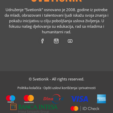
Udruženje “Svetionik” osnovano je 2008. godine iz potrebe
da mladi, obrazovani i talentovani ljudi iskažu svoja znanja i
pokažu inicijativu u cilju poboljšanja uslova življenja. U
fokusu našeg djelovanja su edukacija, rad sa mladima i
humanitarni rad.
© Svetionik - All rights reserved.
Politika kolačića
·
Opšti uslovi korišćenja i privatnosti