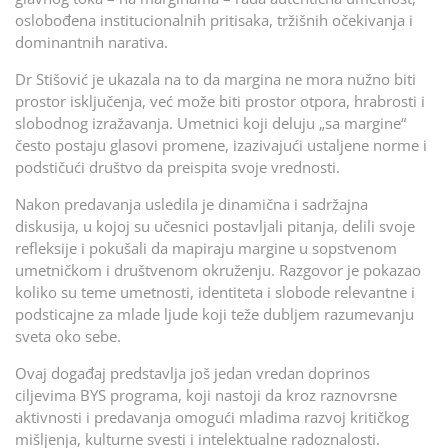
oslobođena institucionalnih pritisaka, tržišnih očekivanja i
dominantnih narativa.
Dr Stišović je ukazala na to da margina ne mora nužno biti
prostor isključenja, već može biti prostor otpora, hrabrosti i
slobodnog izražavanja. Umetnici koji deluju „sa margine“
često postaju glasovi promene, izazivajući ustaljene norme i
podstičući društvo da preispita svoje vrednosti.
Nakon predavanja usledila je dinamična i sadržajna
diskusija, u kojoj su učesnici postavljali pitanja, delili svoje
refleksije i pokušali da mapiraju margine u sopstvenom
umetničkom i društvenom okruženju. Razgovor je pokazao
koliko su teme umetnosti, identiteta i slobode relevantne i
podsticajne za mlade ljude koji teže dubljem razumevanju
sveta oko sebe.
Ovaj događaj predstavlja još jedan vredan doprinos
ciljevima BYS programa, koji nastoji da kroz raznovrsne
aktivnosti i predavanja omogući mladima razvoj kritičkog
mišljenja, kulturne svesti i intelektualne radoznalosti.