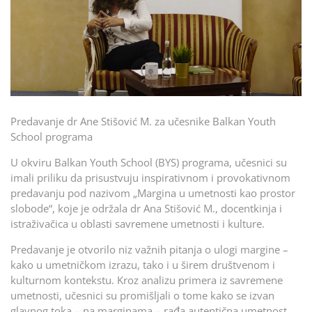
Predavanje dr Ane Stišović M. za učesnike Balkan Youth
School programa
U okviru Balkan Youth School (BYS) programa, učesnici su
imali priliku da prisustvuju inspirativnom i provokativnom
predavanju pod nazivom „Margina u umetnosti kao prostor
slobode“, koje je održala dr Ana Stišović M., docentkinja i
istraživačica u oblasti savremene umetnosti i kulture.
Predavanje je otvorilo niz važnih pitanja o ulogi margine –
kako u umetničkom izrazu, tako i u širem društvenom i
kulturnom kontekstu. Kroz analizu primera iz savremene
umetnosti, učesnici su promišljali o tome kako se izvan
glavnog toka – na marginama – rađa autentična umetnost,