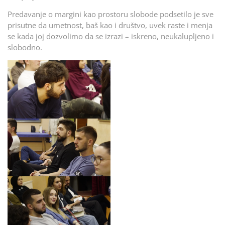
Predavanje o margini kao prostoru slobode podsetilo je sve
prisutne da umetnost, baš kao i društvo, uvek raste i menja
se kada joj dozvolimo da se izrazi – iskreno, neukalupljeno i
slobodno.