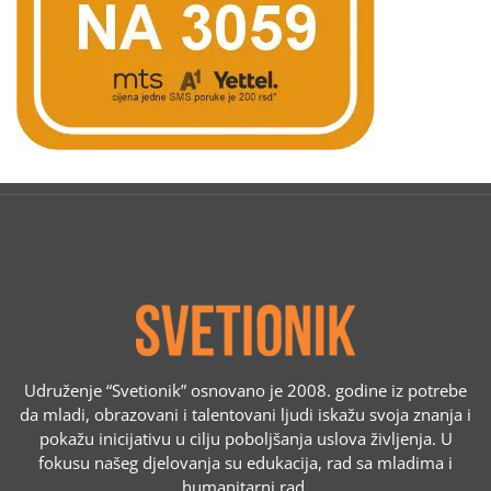
Udruženje “Svetionik” osnovano je 2008. godine iz potrebe
da mladi, obrazovani i talentovani ljudi iskažu svoja znanja i
pokažu inicijativu u cilju poboljšanja uslova življenja. U
fokusu našeg djelovanja su edukacija, rad sa mladima i
humanitarni rad.