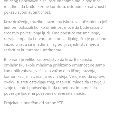
običnog upoznavanja sa instrumentima bio je podsticaj
mladima da izađu iz zone komfora, oslobode kreativnost i
pokažu svoju autentičnost.
Kroz druženje, muziku i razmenu iskustava, učesnici su još
jednom pokazali koliko umetnost može da bude snažno
sredstvo povezivanja ljudi. Ona podstiče razumevanje,
razvija empatiju i otvara prostor za dijalog, što je posebno
važno u radu sa mladima i izgradnji zajedništva među
različitim kulturama i sredinama.
Bilo nam je veliko zadovoljstvo da kroz Balkansku
omladinsku školu mladima približimo umetnost ne samo
kao oblik zabave, već i kao važan deo ličnog razvoja,
komunikacije i stvaranja novih ideja. Verujemo da upravo
ovakvi susreti ostavljaju trag, inspirišu mlade da razvijaju
svoje talente i podsećaju ih da umetnost ima moć da
povezuje ljude na poseban i univerzalan način.
Projekat je podržan od strane YTB.