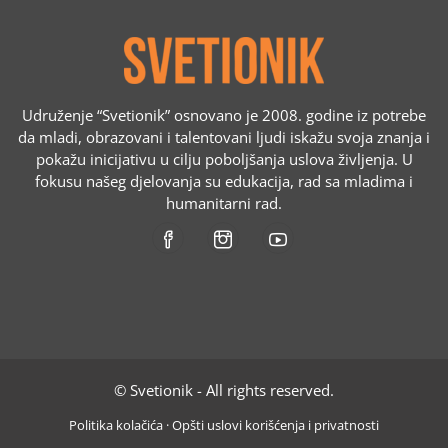
Udruženje “Svetionik” osnovano je 2008. godine iz potrebe
da mladi, obrazovani i talentovani ljudi iskažu svoja znanja i
pokažu inicijativu u cilju poboljšanja uslova življenja. U
fokusu našeg djelovanja su edukacija, rad sa mladima i
humanitarni rad.
© Svetionik - All rights reserved.
Politika kolačića
·
Opšti uslovi korišćenja i privatnosti