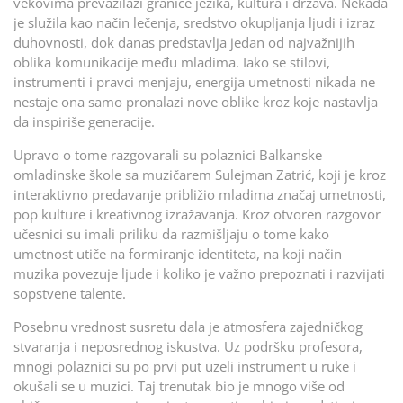
vekovima prevazilazi granice jezika, kultura i država. Nekada
je služila kao način lečenja, sredstvo okupljanja ljudi i izraz
duhovnosti, dok danas predstavlja jedan od najvažnijih
oblika komunikacije među mladima. Iako se stilovi,
instrumenti i pravci menjaju, energija umetnosti nikada ne
nestaje ona samo pronalazi nove oblike kroz koje nastavlja
da inspiriše generacije.
Upravo o tome razgovarali su polaznici Balkanske
omladinske škole sa muzičarem Sulejman Zatrić, koji je kroz
interaktivno predavanje približio mladima značaj umetnosti,
pop kulture i kreativnog izražavanja. Kroz otvoren razgovor
učesnici su imali priliku da razmišljaju o tome kako
umetnost utiče na formiranje identiteta, na koji način
muzika povezuje ljude i koliko je važno prepoznati i razvijati
sopstvene talente.
Posebnu vrednost susretu dala je atmosfera zajedničkog
stvaranja i neposrednog iskustva. Uz podršku profesora,
mnogi polaznici su po prvi put uzeli instrument u ruke i
okušali se u muzici. Taj trenutak bio je mnogo više od