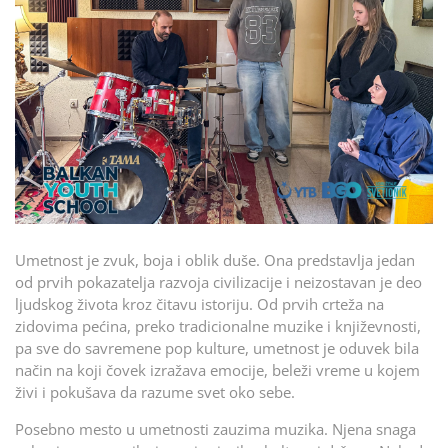
Umetnost je zvuk, boja i oblik duše. Ona predstavlja jedan
od prvih pokazatelja razvoja civilizacije i neizostavan je deo
ljudskog života kroz čitavu istoriju. Od prvih crteža na
zidovima pećina, preko tradicionalne muzike i književnosti,
pa sve do savremene pop kulture, umetnost je oduvek bila
način na koji čovek izražava emocije, beleži vreme u kojem
živi i pokušava da razume svet oko sebe.
Posebno mesto u umetnosti zauzima muzika. Njena snaga