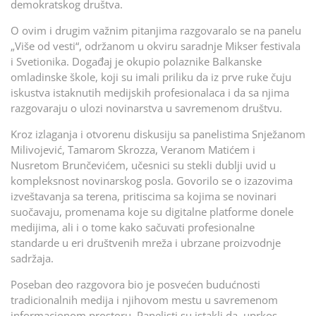
demokratskog društva.
O ovim i drugim važnim pitanjima razgovaralo se na panelu
„Više od vesti“, održanom u okviru saradnje Mikser festivala
i Svetionika. Događaj je okupio polaznike Balkanske
omladinske škole, koji su imali priliku da iz prve ruke čuju
iskustva istaknutih medijskih profesionalaca i da sa njima
razgovaraju o ulozi novinarstva u savremenom društvu.
Kroz izlaganja i otvorenu diskusiju sa panelistima Snježanom
Milivojević, Tamarom Skrozza, Veranom Matićem i
Nusretom Brunčevićem, učesnici su stekli dublji uvid u
kompleksnost novinarskog posla. Govorilo se o izazovima
izveštavanja sa terena, pritiscima sa kojima se novinari
suočavaju, promenama koje su digitalne platforme donele
medijima, ali i o tome kako sačuvati profesionalne
standarde u eri društvenih mreža i ubrzane proizvodnje
sadržaja.
Poseban deo razgovora bio je posvećen budućnosti
tradicionalnih medija i njihovom mestu u savremenom
informacionom prostoru. Panelisti su istakli da, uprkos