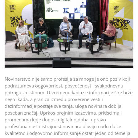
Novinarstvo nije samo profesija za mnoge je ono poziv koji
podrazumeva odgovornost, posvećenost i svakodnevnu
potragu za istinom. U vremenu kada se informacije šire brže
nego ikada, a granica između proverene vesti i
dezinformacije postaje sve tanja, uloga novinara dobija
poseban značaj. Uprkos brojnim izazovima, pritiscima i
promenama koje donosi digitalno doba, upravo
profesionalnost i istrajnost novinara ulivaju nadu da će
kvalitetno i odgovorno informisanje ostati jedan od temelja