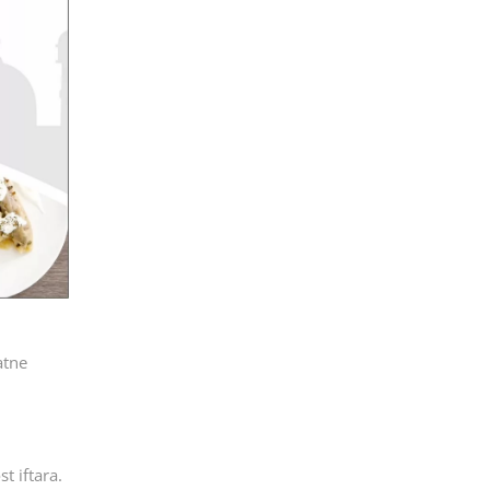
atne
t iftara.