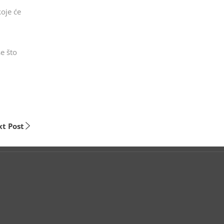
oje će
se što
t Post