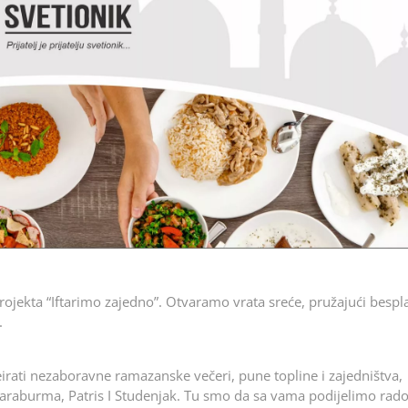
projekta “Iftarimo zajedno”. Otvaramo vrata sreće, pružajući bespl
.
kreirati nezaboravne ramazanske večeri, pune topline i zajedništva,
 Karaburma, Patris I Studenjak. Tu smo da sa vama podijelimo rados