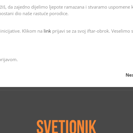
užiš, da zajedno dijelimo ljepote ramazana i stvaramo uspomene k
i postani dio naše rastuće porodice.
 inicijative. Klikom na
link
prijavi se za svoj iftar-obrok. Veselimo 
prijavom.
Nex