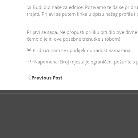
🤝 Budi dio naše zajednice. Pozivamo te da se pridr
trajati. Prijavi se putem linka u opisu našeg profila 
Prijavi se sada. Ne propusti priliku biti dio ove divne
ćemo dijeliti ove posebne trenutke s tobom!
🌟 Pridruži nam se i podijelimo radost Ramazana!
***Napomena: Broj mjesta je ograničen, požurite s 
Previous Post