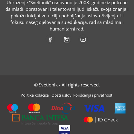
Udruženje “Svetionik” osnovano je 2008. godine iz potrebe
da mladi, obrazovani i talentovani ljudi iskažu svoja znanja i
pokažu inicijativu u cilju poboljšanja uslova življenja. U
fokusu našeg djelovanja su edukacija, rad sa mladima i
humanitarni rad.
© Svetionik - All rights reserved.
Politika kolačića
·
Opšti uslovi korišćenja i privatnosti