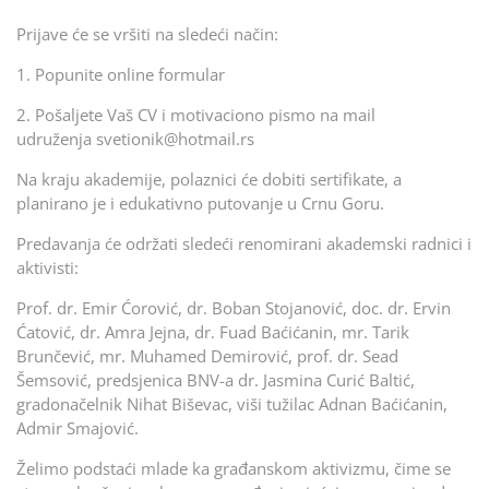
Prijave će se vršiti na sledeći način:
1. Popunite online formular
2. Pošaljete Vaš CV i motivaciono pismo na mail
udruženja svetionik@hotmail.rs
Na kraju akademije, polaznici će dobiti sertifikate, a
planirano je i edukativno putovanje u Crnu Goru.
Predavanja će održati sledeći renomirani akademski radnici i
aktivisti:
Prof. dr. Emir Ćorović, dr. Boban Stojanović, doc. dr. Ervin
Ćatović, dr. Amra Jejna, dr. Fuad Baćićanin, mr. Tarik
Brunčević, mr. Muhamed Demirović, prof. dr. Sead
Šemsović, predsjenica BNV-a dr. Jasmina Curić Baltić,
gradonačelnik Nihat Biševac, viši tužilac Adnan Baćićanin,
Admir Smajović.
Želimo podstaći mlade ka građanskom aktivizmu, čime se