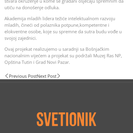
stvara okruženje u kome se građani osjećaju spremnim da
utiču na donošenje odluka.
Akademija mladih lidera težiće intelektualnom razvoju
mladih, čineći od polaznika potpune,kompetentne i
elokventne osobe, koje su spremne da sutra budu vođe u
svojoj zajednici.
Ovaj projekat realizujemo u saradnji sa Bošnjačkim
nacionalnim vijećem a projekat su podržali Muzej Ras NP,
Opština Tutin i Grad Novi Pazar.
Previous Post
Next Post