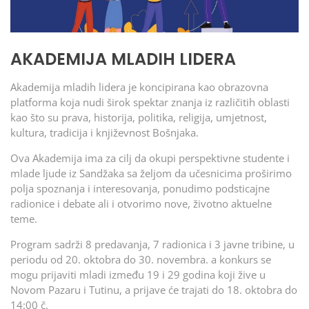
AKADEMIJA MLADIH LIDERA
Akademija mladih lidera je koncipirana kao obrazovna
platforma koja nudi širok spektar znanja iz različitih oblasti
kao što su prava, historija, politika, religija, umjetnost,
kultura, tradicija i književnost Bošnjaka.
Ova Akademija ima za cilj da okupi perspektivne studente i
mlade ljude iz Sandžaka sa željom da učesnicima proširimo
polja spoznanja i interesovanja, ponudimo podsticajne
radionice i debate ali i otvorimo nove, životno aktuelne
teme.
Program sadrži 8 predavanja, 7 radionica i 3 javne tribine, u
periodu od 20. oktobra do 30. novembra. a konkurs se
mogu prijaviti mladi između 19 i 29 godina koji žive u
Novom Pazaru i Tutinu, a prijave će trajati do 18. oktobra do
14:00 č.