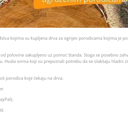
edstva kojima su kupljena drva za ogrijev porodicama kojima je p
e od polovine sakupljeno uz pomoć štanda. Stoga se posebno zah
u. Hvala svima koji su prepoznali potrebu da se olakšaju hladni z
 još porodica koje čekaju na drva.
e:
ayPal);
);