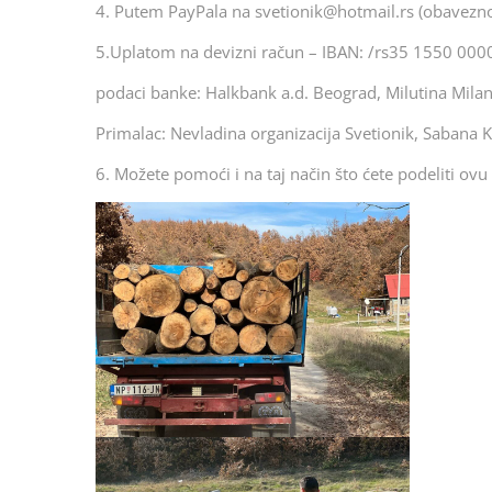
4. Putem PayPala na svetionik@hotmail.rs (obavezno
5.Uplatom na devizni račun – IBAN: /rs35 1550 00
podaci banke: Halkbank a.d. Beograd, Milutina Mila
Primalac: Nevladina organizacija Svetionik, Sabana K
6. Možete pomoći i na taj način što ćete podeliti ovu