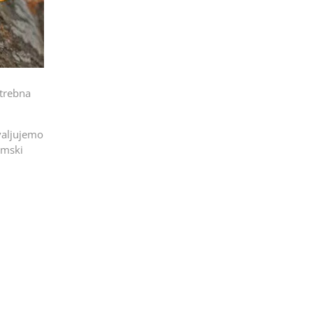
otrebna
valjujemo
imski