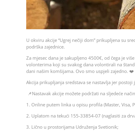
U okviru akcije “Ugrej nečiji dom” prikupljena su sr
podrška zajednice.
Za mjesec dana je sakupljeno 4500€, od čega je viš
volonterima koji su svakog dana volontirali na štand
dani našim komšijama. Ovo smo uspjeli zajedno. ❤️
Akcija prikupljanja sredstava se nastavlja jer postoji
📌Nastavak akcije možete podržati na sljedeće način
1. Online putem linka u opisu profila (Master, Visa, P
2. Uplatom na tekući 155-33854-07 (naglasiti za drva
3. Lično u prostorijama Udruženja Svetionik;