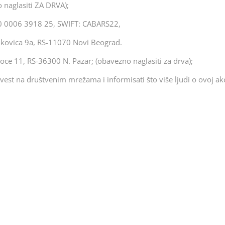
 naglasiti ZA DRVA);
00 0006 3918 25, SWIFT: CABARS22,
nkovica 9a, RS-11070 Novi Beograd.
oce 11, RS-36300 N. Pazar; (obavezno naglasiti za drva);
 vest na društvenim mrežama i informisati što više ljudi o ovoj akci