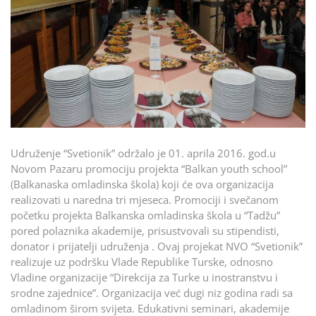
Udruženje “Svetionik” održalo je 01. aprila 2016. god.u
Novom Pazaru promociju projekta “Balkan youth school”
(Balkanaska omladinska škola) koji će ova organizacija
realizovati u naredna tri mjeseca. Promociji i svečanom
početku projekta Balkanska omladinska škola u “Tadžu”
pored polaznika akademije, prisustvovali su stipendisti,
donator i prijatelji udruženja . Ovaj projekat NVO “Svetionik”
realizuje uz podršku Vlade Republike Turske, odnosno
Vladine organizacije “Direkcija za Turke u inostranstvu i
srodne zajednice”. Organizacija već dugi niz godina radi sa
omladinom širom svijeta. Edukativni seminari, akademije