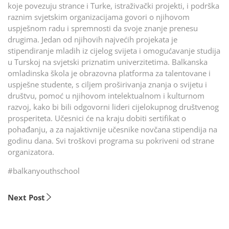
koje povezuju strance i Turke, istraživački projekti, i podrška
raznim svjetskim organizacijama govori o njihovom
uspješnom radu i spremnosti da svoje znanje prenesu
drugima. Jedan od njihovih najvećih projekata je
stipendiranje mladih iz cijelog svijeta i omogućavanje studija
u Turskoj na svjetski priznatim univerzitetima. Balkanska
omladinska škola je obrazovna platforma za talentovane i
uspješne studente, s ciljem proširivanja znanja o svijetu i
društvu, pomoć u njihovom intelektualnom i kulturnom
razvoj, kako bi bili odgovorni lideri cijelokupnog društvenog
prosperiteta. Učesnici će na kraju dobiti sertifikat o
pohađanju, a za najaktivnije učesnike novčana stipendija na
godinu dana. Svi troškovi programa su pokriveni od strane
organizatora.
#balkanyouthschool
Next Post