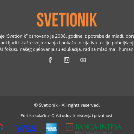
e “Svetionik” osnovano je 2008. godine iz potrebe da mladi, obr
ani ljudi iskažu svoja znanja i pokažu inicijativu u cilju poboljšan
. U fokusu našeg djelovanja su edukacija, rad sa mladima i humani
© Svetionik - All rights reserved.
Politika kolačića
·
Opšti uslovi korišćenja i privatnosti