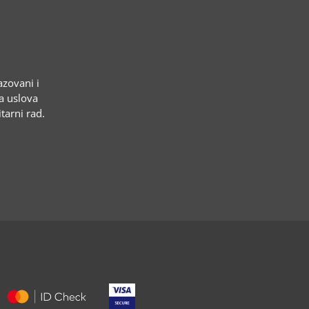
azovani i
ja uslova
tarni rad.