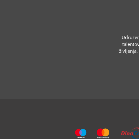
Udruženj
talentov
življenja