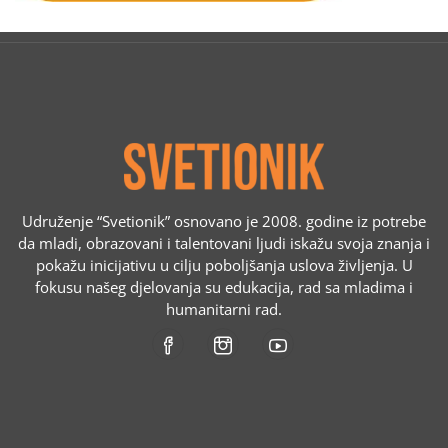
Udruženje “Svetionik” osnovano je 2008. godine iz potrebe
da mladi, obrazovani i talentovani ljudi iskažu svoja znanja i
pokažu inicijativu u cilju poboljšanja uslova življenja. U
fokusu našeg djelovanja su edukacija, rad sa mladima i
humanitarni rad.