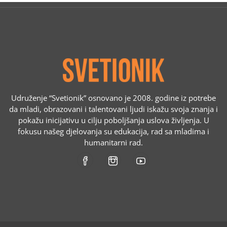
Udruženje “Svetionik” osnovano je 2008. godine iz potrebe
da mladi, obrazovani i talentovani ljudi iskažu svoja znanja i
pokažu inicijativu u cilju poboljšanja uslova življenja. U
fokusu našeg djelovanja su edukacija, rad sa mladima i
humanitarni rad.