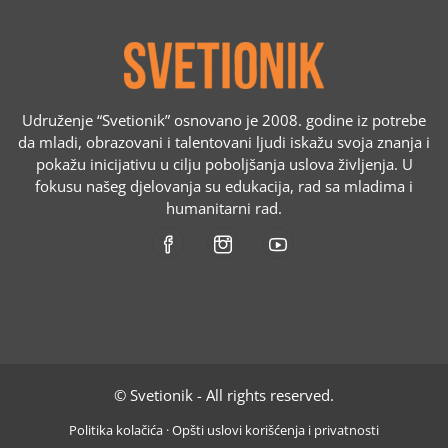
Udruženje “Svetionik” osnovano je 2008. godine iz potrebe
da mladi, obrazovani i talentovani ljudi iskažu svoja znanja i
pokažu inicijativu u cilju poboljšanja uslova življenja. U
fokusu našeg djelovanja su edukacija, rad sa mladima i
humanitarni rad.
© Svetionik - All rights reserved.
Politika kolačića
·
Opšti uslovi korišćenja i privatnosti