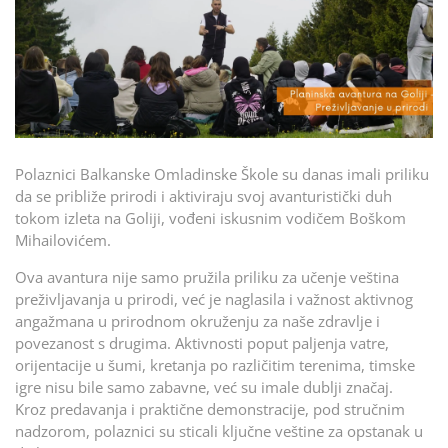
Polaznici Balkanske Omladinske Škole su danas imali priliku
da se približe prirodi i aktiviraju svoj avanturistički duh
tokom izleta na Goliji, vođeni iskusnim vodičem Boškom
Mihailovićem.
Ova avantura nije samo pružila priliku za učenje veština
preživljavanja u prirodi, već je naglasila i važnost aktivnog
angažmana u prirodnom okruženju za naše zdravlje i
povezanost s drugima. Aktivnosti poput paljenja vatre,
orijentacije u šumi, kretanja po različitim terenima, timske
igre nisu bile samo zabavne, već su imale dublji značaj.
Kroz predavanja i praktične demonstracije, pod stručnim
nadzorom, polaznici su sticali ključne veštine za opstanak u