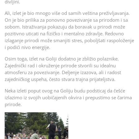
divljini.
Ali, izlet je bio mnogo više od samih veština preživljavanja.
On je bio prilika za ponovno povezivanje sa prirodom i sa
sobom. Istraživanja pokazuju da boravak u prirodi može
pozitivno uticati na fizičko i mentalno zdravlje. Redovno
izlaganje prirodi može smanjiti stres, poboljšati raspoloženje
i podići nivo energije.
Osim toga, izlet na Goliji dodatno je zbližio polaznike.
Zajednički rad i okruženje prirode stvorili su idealnu
atmosferu za povezivanje. Deljenje izazova, ali i radost
zajedničkog uspeha, često stvara trajna prijateljstva.
Neka izleti poput ovog na Goliju budu podsticaj da češće
izlazimo iz svojih uobičajenih okvira i prepustimo se čarima
prirode.