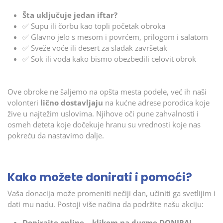
Šta uključuje jedan iftar?
✅ Supu ili čorbu kao topli početak obroka
✅ Glavno jelo s mesom i povrćem, prilogom i salatom
✅ Sveže voće ili desert za sladak završetak
✅ Sok ili voda kako bismo obezbedili celovit obrok
Ove obroke ne šaljemo na opšta mesta podele, već ih naši
volonteri
lično dostavljaju
na kućne adrese porodica koje
žive u najtežim uslovima. Njihove oči pune zahvalnosti i
osmeh deteta koje dočekuje hranu su vrednosti koje nas
pokreću da nastavimo dalje.
Kako možete donirati i pomoći?
Vaša donacija može promeniti nečiji dan, učiniti ga svetlijim i
dati mu nadu. Postoji više načina da podržite našu akciju:
Donirajte online
–
klikom na dugme DONIRAJ