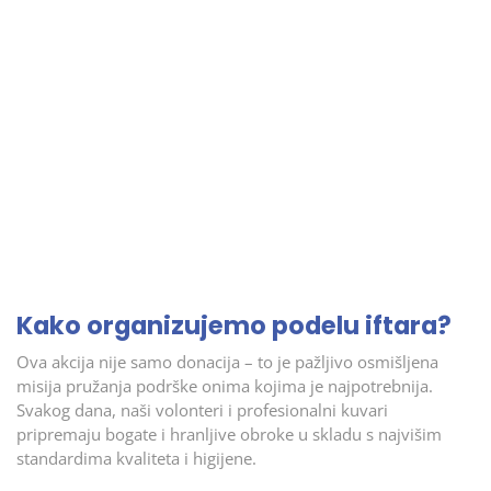
Kako organizujemo podelu iftara?
Ova akcija nije samo donacija – to je pažljivo osmišljena
misija pružanja podrške onima kojima je najpotrebnija.
Svakog dana, naši volonteri i profesionalni kuvari
pripremaju bogate i hranljive obroke u skladu s najvišim
standardima kvaliteta i higijene.