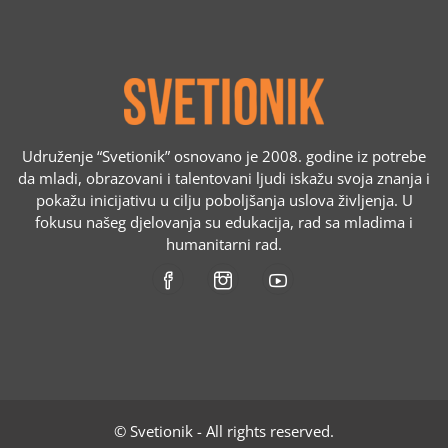
Udruženje “Svetionik” osnovano je 2008. godine iz potrebe
da mladi, obrazovani i talentovani ljudi iskažu svoja znanja i
pokažu inicijativu u cilju poboljšanja uslova življenja. U
fokusu našeg djelovanja su edukacija, rad sa mladima i
humanitarni rad.
© Svetionik - All rights reserved.