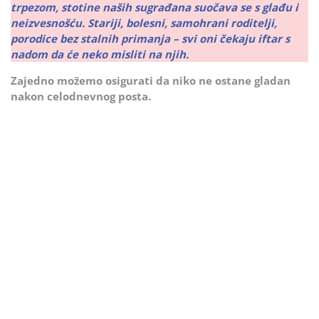
trpezom, stotine naših sugrađana suočava se s glađu i
neizvesnošću. Stariji, bolesni, samohrani roditelji,
porodice bez stalnih primanja – svi oni čekaju iftar s
nadom da će neko misliti na njih.
Zajedno možemo osigurati da niko ne ostane gladan
nakon celodnevnog posta.