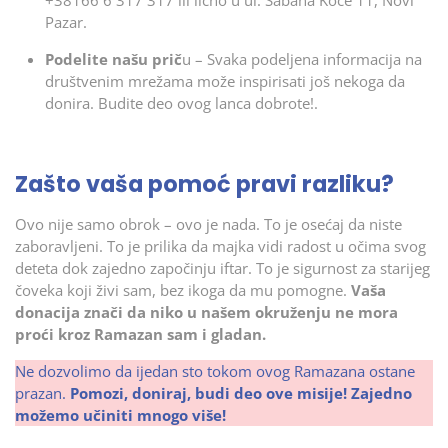
+38166 6 317 317 ili lično u ul. Šabana Koče 11, Novi
Pazar.
Podelite našu prič
u – Svaka podeljena informacija na
društvenim mrežama može inspirisati još nekoga da
donira. Budite deo ovog lanca dobrote!.
Zašto vaša pomoć pravi razliku?
Ovo nije samo obrok – ovo je nada. To je osećaj da niste
zaboravljeni. To je prilika da majka vidi radost u očima svog
deteta dok zajedno započinju iftar. To je sigurnost za starijeg
čoveka koji živi sam, bez ikoga da mu pomogne.
Vaša
donacija znači da niko u našem okruženju ne mora
proći kroz Ramazan sam i gladan.
Ne dozvolimo da ijedan sto tokom ovog Ramazana ostane
prazan.
Pomozi, doniraj, budi deo ove misije!
Zajedno
možemo učiniti mnogo više!