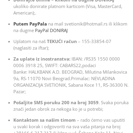
ukoliko donirate platnom karticom (Visa, MasterCard,
American);.
Putem PayPala
na mail svetionik@hotmail.rs ili klikom
na dugme
PayPal DONIRAJ
Uplatom na naš
TEKUĆI račun
– 155-33854-07
(naglasiti za iftar);
Za uplate iz inostranstva:
IBAN: /RS35 1550 0000
0006 3918 25, SWIFT: CABARS22,podaci
Banke: HALKBANK A.D. BEOGRAD, Milutina Milankovica
9a, RS-11070 Novi Beograd.Primalac: NEVLADINA
ORGANIZACIJA SVETIONIK, Sabana Koce 11, RS-36300 N.
Pazar;
Pošaljite SMS poruku 200 na broj 3059
. Svaka poruka
znači jedan obrok za nekoga ko je u potrebi;
Kontaktom sa našim timom
– rado ćemo vas uputiti
u svaki korak i odgovoriti na sva vaša pitanja na broj