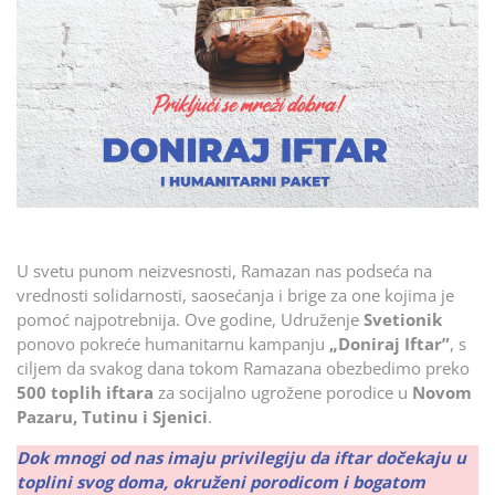
U svetu punom neizvesnosti, Ramazan nas podseća na
vrednosti solidarnosti, saosećanja i brige za one kojima je
pomoć najpotrebnija. Ove godine, Udruženje
Svetionik
ponovo pokreće humanitarnu kampanju
„Doniraj Iftar”
, s
ciljem da svakog dana tokom Ramazana obezbedimo preko
500 toplih iftara
za socijalno ugrožene porodice u
Novom
Pazaru, Tutinu i Sjenici
.
Dok mnogi od nas imaju privilegiju da iftar dočekaju u
toplini svog doma, okruženi porodicom i bogatom