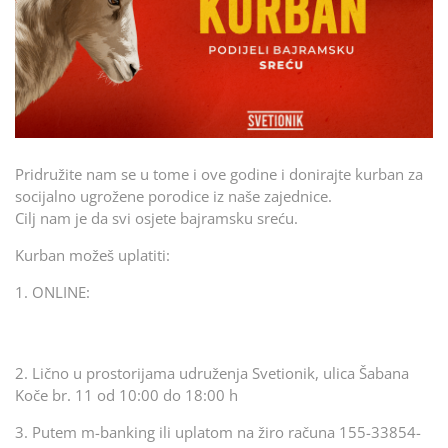
Pridružite nam se u tome i ove godine i donirajte kurban za
socijalno ugrožene porodice iz naše zajednice.
Cilj nam je da svi osjete bajramsku sreću.
Kurban možeš uplatiti:
1. ONLINE:
2. Lično u prostorijama udruženja Svetionik, ulica Šabana
Koče br. 11 od 10:00 do 18:00 h
3. Putem m-banking ili uplatom na žiro računa 155-33854-