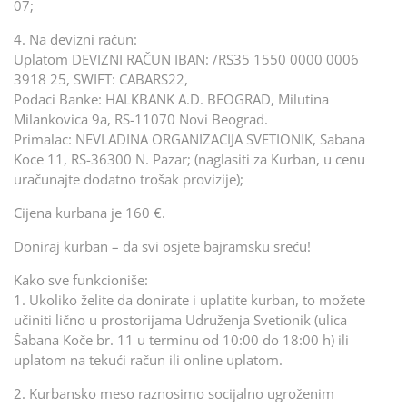
07;
4. Na devizni račun:
Uplatom DEVIZNI RAČUN IBAN: /RS35 1550 0000 0006
3918 25, SWIFT: CABARS22,
Podaci Banke: HALKBANK A.D. BEOGRAD, Milutina
Milankovica 9a, RS-11070 Novi Beograd.
Primalac: NEVLADINA ORGANIZACIJA SVETIONIK, Sabana
Koce 11, RS-36300 N. Pazar; (naglasiti za Kurban, u cenu
uračunajte dodatno trošak provizije);
Cijena kurbana je 160 €.
Doniraj kurban – da svi osjete bajramsku sreću!
Kako sve funkcioniše:
1. Ukoliko želite da donirate i uplatite kurban, to možete
učiniti lično u prostorijama Udruženja Svetionik (ulica
Šabana Koče br. 11 u terminu od 10:00 do 18:00 h) ili
uplatom na tekući račun ili online uplatom.
2. Kurbansko meso raznosimo socijalno ugroženim