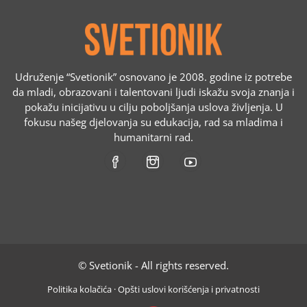
Udruženje “Svetionik” osnovano je 2008. godine iz potrebe
da mladi, obrazovani i talentovani ljudi iskažu svoja znanja i
pokažu inicijativu u cilju poboljšanja uslova življenja. U
fokusu našeg djelovanja su edukacija, rad sa mladima i
humanitarni rad.
© Svetionik - All rights reserved.
Politika kolačića
·
Opšti uslovi korišćenja i privatnosti