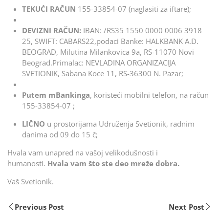
TEKUĆI RAČUN
155-33854-07 (naglasiti za iftare);
DEVIZNI RAČUN:
IBAN: /RS35 1550 0000 0006 3918
25, SWIFT: CABARS22,podaci Banke: HALKBANK A.D.
BEOGRAD, Milutina Milankovica 9a, RS-11070 Novi
Beograd.Primalac: NEVLADINA ORGANIZACIJA
SVETIONIK, Sabana Koce 11, RS-36300 N. Pazar;
Putem mBankinga
, koristeći mobilni telefon, na račun
155-33854-07 ;
LIČNO
u prostorijama Udruženja Svetionik, radnim
danima od 09 do 15 č;
Hvala vam unapred na vašoj velikodušnosti i
humanosti.
Hvala vam što ste deo mreže dobra.
Vaš Svetionik.
Previous Post
Next Post