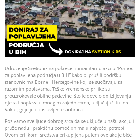
Udruženje Svetionik sa pokreće humanitarnu akciju “Pomoć
za poplavljena područja u BiH” kako bi pružili podršku
stanovnicima Bosne i Hercegovine koji se suočavaju sa
razornim poplavama. Teške vremenske prilike su
prouzrokovale obilne padavine, što je dovelo do izlijevanja
rijeka i poplava u mnogim zajednicama, uključujući Kulen
Vakuf, gdje je obustavljen i saobraća.
Pozivamo sve ljude dobrog srca da se uključe u našu akciju i
pruže nadu i praktičnu pomoć onima u najvećoj potrebi.
Ovom prilikom, sredstva prikupljena putem ove akcije biće