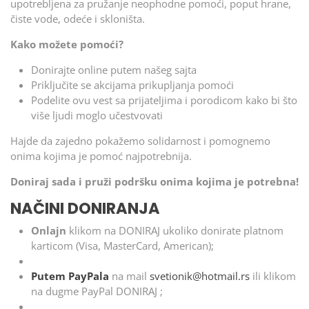
upotrebljena za pružanje neophodne pomoći, poput hrane,
čiste vode, odeće i skloništa.
Kako možete pomoći?
Donirajte online putem našeg sajta
Priključite se akcijama prikupljanja pomoći
Podelite ovu vest sa prijateljima i porodicom kako bi što
više ljudi moglo učestvovati
Hajde da zajedno pokažemo solidarnost i pomognemo
onima kojima je pomoć najpotrebnija.
Doniraj sada i pruži podršku onima kojima je potrebna!
NAČINI DONIRANJA
Onlajn
klikom na DONIRAJ ukoliko donirate platnom
karticom (Visa, MasterCard, American);
Putem PayPala
na mail
svetionik@hotmail.rs
ili klikom
na dugme PayPal DONIRAJ ;