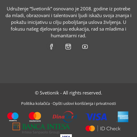
Udruženje “Svetionik” osnovano je 2008. godine iz potrebe
da mladi, obrazovani i talentovani ljudi iskažu svoja znanja i
pokažu inicijativu u cilju poboljšanja uslova življenja. U
fokusu našeg djelovanja su edukacija, rad sa mladima i
humanitarni rad.
© Svetionik - All rights reserved.
Politika kolačića
·
Opšti uslovi korišćenja i privatnosti