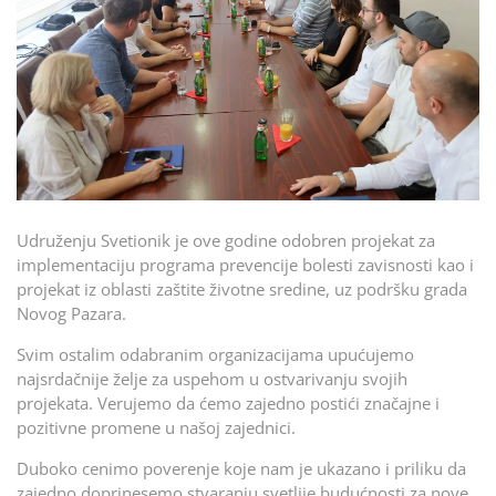
Udruženju Svetionik je ove godine odobren projekat za
implementaciju programa prevencije bolesti zavisnosti kao i
projekat iz oblasti zaštite životne sredine, uz podršku grada
Novog Pazara.
Svim ostalim odabranim organizacijama upućujemo
najsrdačnije želje za uspehom u ostvarivanju svojih
projekata. Verujemo da ćemo zajedno postići značajne i
pozitivne promene u našoj zajednici.
Duboko cenimo poverenje koje nam je ukazano i priliku da
zajedno doprinesemo stvaranju svetlije budućnosti za nove