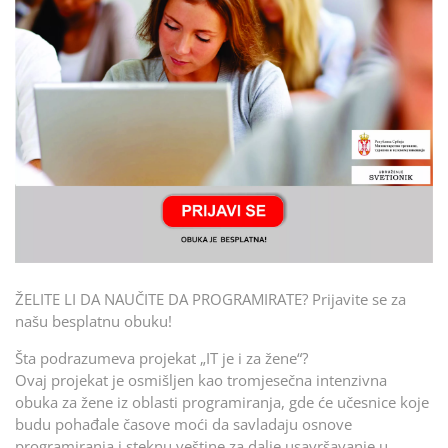
ŽELITE LI DA NAUČITE DA PROGRAMIRATE? Prijavite se za
našu besplatnu obuku!
Šta podrazumeva projekat „IT je i za žene“?
Ovaj projekat je osmišljen kao tromjesečna intenzivna
obuka za žene iz oblasti programiranja, gde će učesnice koje
budu pohađale časove moći da savladaju osnove
programiranja i steknu veštine za dalje usavršavanje u