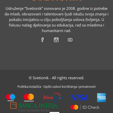
Udruženje “Svetionik” osnovano je 2008. godine iz potrebe
da mladi, obrazovani i talentovani ljudi iskažu svoja znanja i
pokažu inicijativu u cilju poboljšanja uslova življenja. U
fokusu našeg djelovanja su edukacija, rad sa mladima i
humanitarni rad.
© Svetionik - All rights reserved.
Politika kolačića
·
Opšti uslovi korišćenja i privatnosti