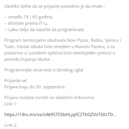
Ukoliko želite da se prijavite potrebno je da imate :
– između 18 i 45 godina,
– afinitete prema IT-u,
– i jaku želju da naučite da programirate.
Program teritorijalno obuhvata Novi Pazar, Rašku, Sjenicu i
Tutin. Centar obuke biće smešten u Novom Pazaru, a za
polaznice iz susednih opština biće obezbijeđen prevoz u
periodu trajanja obuke.
Programirajte stvarnost iz ženskog ugla!
Prijavite se!
Prijave traju do 30. septembra.
Prijavu možete izvršiti na sledećim linkovima:
Link 1:
https://1drv.ms/xs/s!At9S7C6bHLjqilC2T6GZVoTS0cTD…
Link 2: