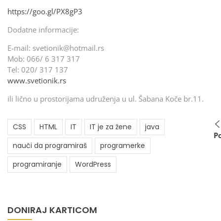
https://goo.gl/PX8gP3
Dodatne informacije:
E-mail: svetionik@hotmail.rs
Mob: 066/ 6 317 317
Tel: 020/ 317 137
www.svetionik.rs
ili lično u prostorijama udruženja u ul. Šabana Koče br.11.
CSS
HTML
IT
IT je za žene
java
P
nauči da programiraš
programerke
programiranje
WordPress
DONIRAJ KARTICOM