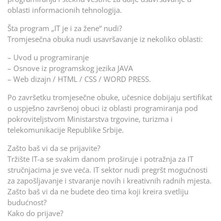
oblasti informacionih tehnologija.
Šta program „IT je i za žene“ nudi?
Tromjesečna obuka nudi usavršavanje iz nekoliko oblasti:
– Uvod u programiranje
– Osnove iz programskog jezika JAVA
– Web dizajn / HTML / CSS / WORD PRESS.
Po završetku tromjesečne obuke, učesnice dobijaju sertifikat
o uspješno završenoj obuci iz oblasti programiranja pod
pokroviteljstvom Ministarstva trgovine, turizma i
telekomunikacije Republike Srbije.
Zašto baš vi da se prijavite?
Tržište IT-a se svakim danom proširuje i potražnja za IT
stručnjacima je sve veća. IT sektor nudi pregršt mogućnosti
za zapošljavanje i stvaranje novih i kreativnih radnih mjesta.
Zašto baš vi da ne budete deo tima koji kreira svetliju
budućnost?
Kako do prijave?