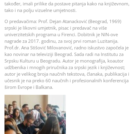
također, imali prilike da postave pitanja kako na književnom,
tako i na polju vizuelne umjetnosti.
O predavačima: Prof. Dejan Atanacković (Beograd, 1969)
srpski je likovni umjetnik, pisac i predavač na više
univerzitetskih programa u Firenci. Dobitnik je NIN-ove
nagrade za 2017. godinu, za svoj prvi roman Luzitanija.
Prof.dr. Ana Stišović Milovanović, radno iskustvo započela je
kao novinar na televiziji Beograd. Sada radi na Institutu za
Srpsku Kulturu u Beogradu. Autor je monografija, koautor
udžbenika i mnogih priručnika za srpski jezik i književnost;
autor je velikog broja naučnih tekstova, članaka, publikacija i
učesnik je na preko 60 naučnih i profesionalnih konferencija
širom Evrope i Balkana.