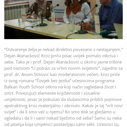
“Ostvarenje želja je nekad direktno povezano s nestajanjem.”
Dejan Atanacković Kroz priču pisac uvijek pomalo otkriva i
sebe. Tako je i prof. Dejan Atanacković u okviru javne tribine
pod nazivom “U potrazi za vrlim novim svijetom”, zajedno sa
prof. dr. Anom Stišović kao moderatorom večeri, kroz priče
iz svog romana “Čovjek bez jezika” učesnicima programa
Balkan Youth School otkrio na koji način sagledava život i
smrt. Povezujući elemente književnosti i vizuelne
umjetnosti, pisac je pokušao da slušaocima približi pojmove
apstraktnog kroz materijalno i obrnuto. Kakav je taj “vrli novi
svijet” i da li smo već u njemu? Ko smo dok se gledamo u
ogledalu i da li i sami nekad bježimo od sebe? Samo su neka
od pitanja koja umjetnici postavljaju sami sebi. Učesnici su,