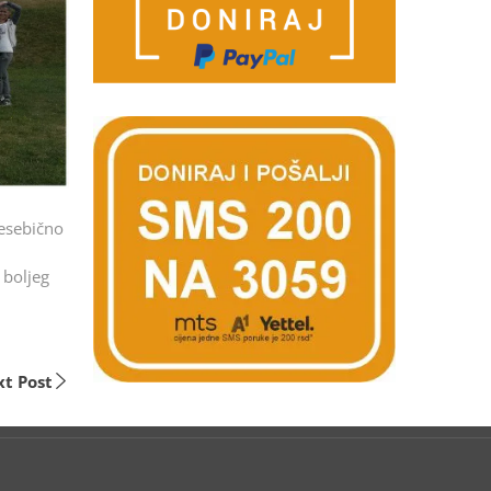
nesebično
 boljeg
t Post