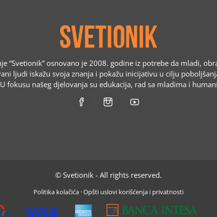
e “Svetionik” osnovano je 2008. godine iz potrebe da mladi, obr
ani ljudi iskažu svoja znanja i pokažu inicijativu u cilju poboljšan
. U fokusu našeg djelovanja su edukacija, rad sa mladima i humani
© Svetionik - All rights reserved.
Politika kolačića
·
Opšti uslovi korišćenja i privatnosti