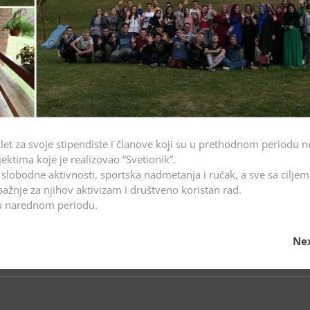
let za svoje stipendiste i članove koji su u prethodnom periodu 
ktima koje je realizovao “Svetionik”.
 slobodne aktivnosti, sportska nadmetanja i ručak, a sve sa ciljem
ažnje za njihov aktivizam i društveno koristan rad.
 u narednom periodu.
Nex