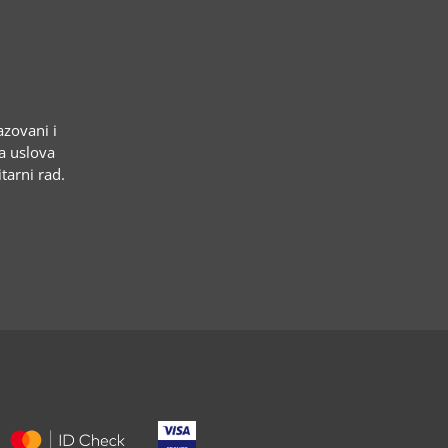
azovani i
ja uslova
tarni rad.