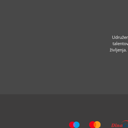
Udruženj
talentov
življenja