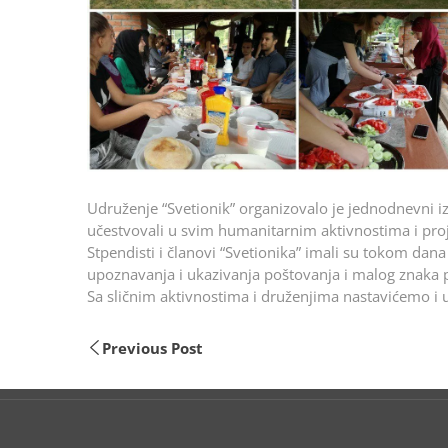
Udruženje “Svetionik” organizovalo je jednodnevni iz
učestvovali u svim humanitarnim aktivnostima i proje
Stpendisti i članovi “Svetionika” imali su tokom dana
upoznavanja i ukazivanja poštovanja i malog znaka p
Sa sličnim aktivnostima i druženjima nastavićemo i
Previous Post