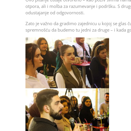
otpora, ali i molba za razumevanje i podršku. S druge
odustajanje od odgovornosti.
Zato je važno da gradimo zajednicu u kojoj se glas ču
spremnošću da budemo tu jedni za druge – i kada g