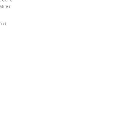
tije i
ću i