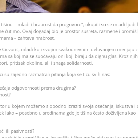
išinu – mladi i hrabrost da progovore“, okupili su se mladi ljudi 
ćutimo. Ovaj događaj bio je prostor susreta, razmene i promišlja
temama – zahteva hrabrost.
vle Cicvarić, mladi koji svojim svakodnevnim delovanjem menjaju 
ovima sa kojima se suočavaju oni koji biraju da dignu glas. Kroz nji
i, pritisak okoline, ali i snaga solidarnosti.
su zajedno razmatrali pitanja koja se tiču svih nas:
osećaja odgovornosti prema drugima?
nost?
stor u kojem možemo slobodno izraziti svoja osećanja, iskustva i 
vek lako – posebno u sredinama gde je tišina često doživljena kao
i ili pasivnosti?
a dublje razmišljanje. Jer nečija tišina može biti vapaj za pomoć,