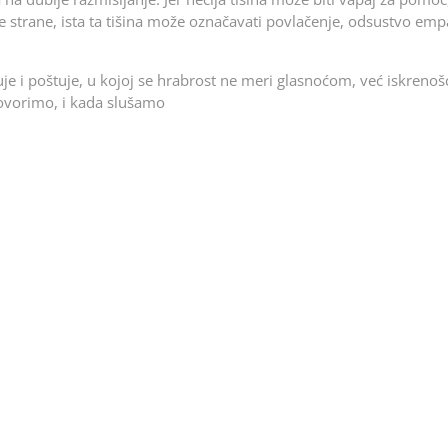
 strane, ista ta tišina može označavati povlačenje, odsustvo empa
je i poštuje, u kojoj se hrabrost ne meri glasnoćom, već iskrenoš
ovorimo, i kada slušamo