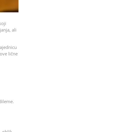
koji
nja, ali
zajednicu
hove lične
dileme.
 oblik