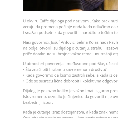
U okviru Caffe dijaloga pod nazivom „Kako prekinuti t
veruju da promena počinje onda kada odlučimo da ne 
i snažan podsetnik da govoriti – naročito o teškim 
Naši govornici, Jusuf Arifović, Selma Kolašinac i Pa
na bolje, otvorili su dijalog o ćutanju, strahu i izaz
priče dotaknute su brojne važne teme: unutrašnji otpor
U atmosferi poverenja i međusobne podrške, učesnici 
• Šta znači biti hrabar u savremenom društvu?
• Kada govorimo da bismo zaštitili sebe, a kada iz 
• Gde se susreću lična dobrobit i kolektivna odgovor
Dijalog je pokazao koliko je važno imati siguran pro
Istovremeno, osvetlio je činjenicu da govoriti nije u
bezbedniji izbor.
Kada je ćutanje izraz dostojanstva, a kada znak nemoć
Ovo pitanje ostaje otvoreno – kao poziv svima nama n