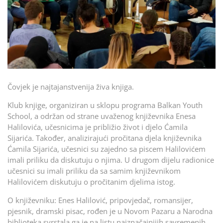
Čovjek je najtajanstvenija živa knjiga.
Klub knjige, organiziran u sklopu programa Balkan Youth
School, a održan od strane uvaženog književnika Enesa
Halilovića, učesnicima je približio život i djelo Ćamila
Sijarića. Također, analizirajući pročitana djela književnika
Ćamila Sijarića, učesnici su zajedno sa piscem Halilovićem
imali priliku da diskutuju o njima. U drugom dijelu radionice
učesnici su imali priliku da sa samim književnikom
Halilovićem diskutuju o pročitanim djelima istog.
O književniku: Enes Halilović, pripovjedač, romansijer,
pjesnik, dramski pisac, rođen je u Novom Pazaru a Narodna
biblioteka svrstala ga je na listu najznačajnijih savremenih