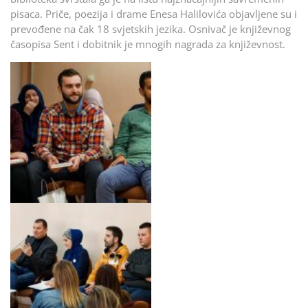
pisaca. Priče, poezija i drame Enesa Halilovića objavljene su i
prevođene na čak 18 svjetskih jezika. Osnivač je književnog
časopisa Sent i dobitnik je mnogih nagrada za književnost.