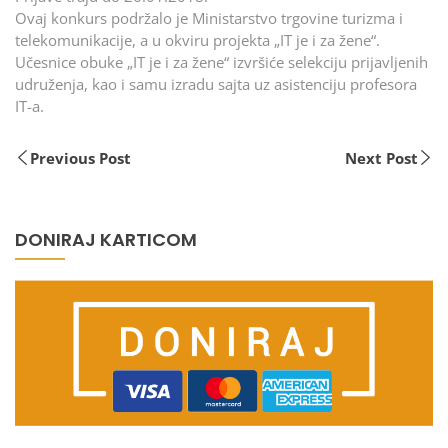
Ovaj konkurs podržalo je Ministarstvo trgovine turizma i
telekomunikacije, a u okviru projekta „IT je i za žene“.
Učesnice obuke „IT je i za žene“ izvršiće selekciju prijavljenih
udruženja, kao i samu izradu sajta uz asistenciju profesora
IT-a.
Previous Post
Next Post
DONIRAJ KARTICOM