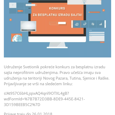
Udruženje Svetionik pokreće konkurs za besplatnu izradu
sajta neprofitnim udruženjima. Pravo učešća imaju sva
udruženja na teritoriji Novog Pazara, Tutina, Sjenice i Raške.
Prijavljivanje se vrši na sledećem linku:
s!At9S7C6bHLjqixAQ4qnl9OTXL
4gB?
wdFormId=%7B7B72D3BB-8
DE9-445E-8421-
3D159BEEB5C2
%7D
Prijave traju do 26.01.2018.