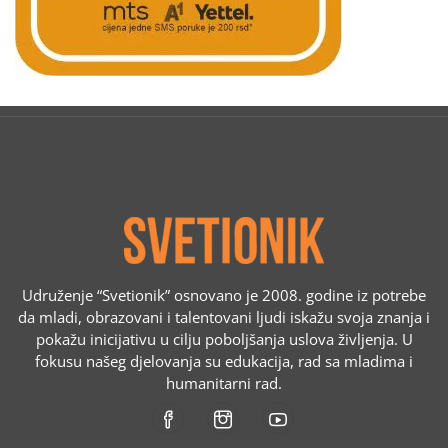
Udruženje “Svetionik” osnovano je 2008. godine iz potrebe
da mladi, obrazovani i talentovani ljudi iskažu svoja znanja i
pokažu inicijativu u cilju poboljšanja uslova življenja. U
fokusu našeg djelovanja su edukacija, rad sa mladima i
humanitarni rad.