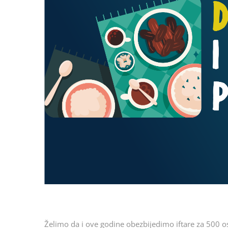
Želimo da i ove godine obezbijedimo iftare za 500 os