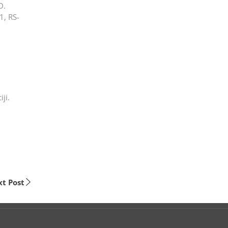
D.
1, RS-
ji.
t Post