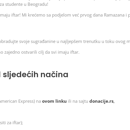
i za studente u Beogradu!
imaju iftar! Mi krećemo sa podjelom već prvog dana Ramazana i 
i obradujte svoje sugrađanine u najljepšem trenutku u toku ovog m
ajedno ostvarili cilj da svi imaju iftar.
 sljedećih načina
American Express) na
ov
om linku
ili na sajtu
donacije.rs
,
i za iftar);