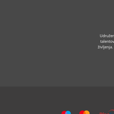
Udruženj
talentov
življenja