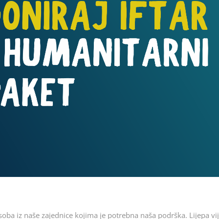
oba iz naše zajednice kojima je potrebna naša podrška. Lijepa vij