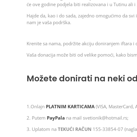
će ove godine podjela biti realizovana i u Tutinu ali 
Hajde da, kao i do sada, zajedno omogućimo da svi 
nam je vaša podrška.
Krenite sa nama, podržite akciju doniranjem iftara 
Vaša donacija može biti od velike pomoći, kako bismo z
Možete donirati na neki od
1.Onlajn
PLATNIM KARTICAMA
(VISA, MasterCard, 
2. Putem
PayPala
na mail svetionik@hotmail.rs;
3. Uplatom na
TEKUĆI RAČUN
155-33854-07 (naglasit