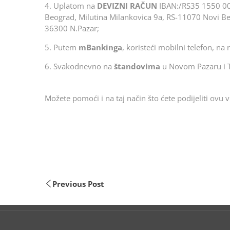
4. Uplatom na
DEVIZNI RAČUN
IBAN:/RS35 1550 00
Beograd, Milutina Milankovica 9a, RS-11070 Novi Beo
36300 N.Pazar;
5. Putem
mBankinga
, koristeći mobilni telefon, na 
6. Svakodnevno na
štandovima
u Novom Pazaru i T
Možete pomoći i na taj način što ćete podijeliti ovu v
Previous Post