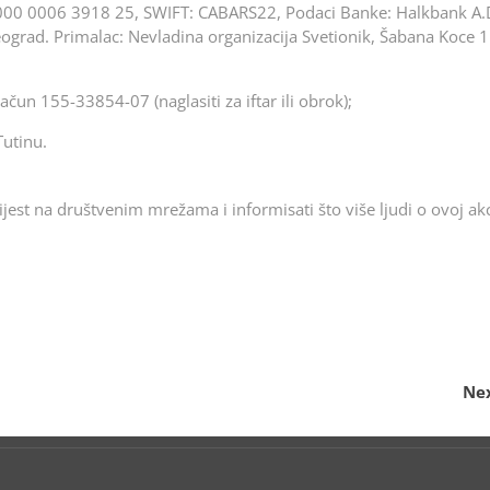
00 0006 3918 25, SWIFT: CABARS22, Podaci Banke: Halkbank A.
grad. Primalac: Nevladina organizacija Svetionik, Šabana Koce 1
račun 155-33854-07 (naglasiti za iftar ili obrok);
utinu.
ijest na društvenim mrežama i informisati što više ljudi o ovoj akci
Nex