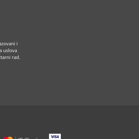
azovani i
ja uslova
tarni rad.