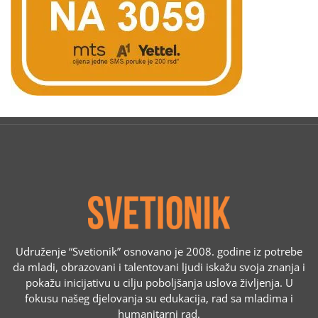
Udruženje “Svetionik” osnovano je 2008. godine iz potrebe
da mladi, obrazovani i talentovani ljudi iskažu svoja znanja i
pokažu inicijativu u cilju poboljšanja uslova življenja. U
fokusu našeg djelovanja su edukacija, rad sa mladima i
humanitarni rad.