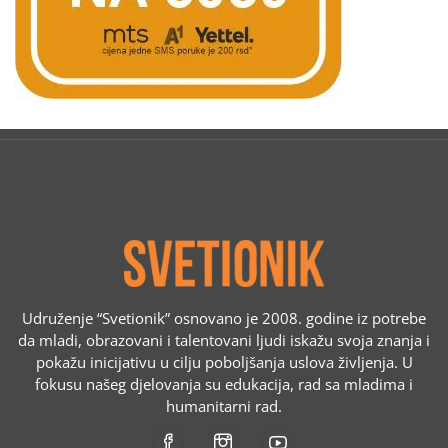
Udruženje “Svetionik” osnovano je 2008. godine iz potrebe
da mladi, obrazovani i talentovani ljudi iskažu svoja znanja i
pokažu inicijativu u cilju poboljšanja uslova življenja. U
fokusu našeg djelovanja su edukacija, rad sa mladima i
humanitarni rad.