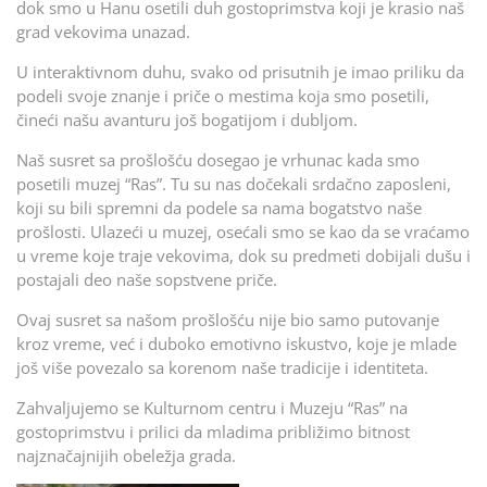
dok smo u Hanu osetili duh gostoprimstva koji je krasio naš
grad vekovima unazad.
U interaktivnom duhu, svako od prisutnih je imao priliku da
podeli svoje znanje i priče o mestima koja smo posetili,
čineći našu avanturu još bogatijom i dubljom.
Naš susret sa prošlošću dosegao je vrhunac kada smo
posetili muzej “Ras”. Tu su nas dočekali srdačno zaposleni,
koji su bili spremni da podele sa nama bogatstvo naše
prošlosti. Ulazeći u muzej, osećali smo se kao da se vraćamo
u vreme koje traje vekovima, dok su predmeti dobijali dušu i
postajali deo naše sopstvene priče.
Ovaj susret sa našom prošlošću nije bio samo putovanje
kroz vreme, već i duboko emotivno iskustvo, koje je mlade
još više povezalo sa korenom naše tradicije i identiteta.
Zahvaljujemo se Kulturnom centru i Muzeju “Ras” na
gostoprimstvu i prilici da mladima približimo bitnost
najznačajnijih obeležja grada.