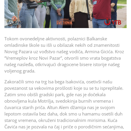
Tokom ovonedeljne aktivnosti, polaznici Balkanske
omladinske škole su išli u obilazak nekih od znamenitosti
Novog Pazara uz vođstvo našeg vodiča, Armina Gicića. Kroz
“Vremeplov kroz Novi Pazar”, otvorili smo vrata bogatstva
našeg nasleđa, otkrivajući dragocene bisere istorije našeg
voljenog grada.
Zakoračili smo na trg Isa bega Isakovića, osetivši našu
povezanost sa vekovima prošlosti koje su se tu ispreplitale.
Zatim smo obišli gradski park, gde nas je dočekala
obnovljena kula Motrilja, svedokinja burnih vremena i
čuvarica starih priča. Altun Alem džamija nas je svojom
lepotom ostavila bez daha, dok smo u hamamu osetili duh
starog vremena, okruženi tradicionalnim mirisima. Kuća
Čavića nas je pozvala na čaj i priče o porodičnim sećanjima,