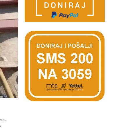
va,
o