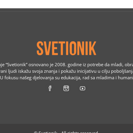
e “Svetionik” osnovano je 2008. godine iz potrebe da mladi, obr
ani ljudi iskažu svoja znanja i pokažu inicijativu u cilju poboljšan
. U fokusu našeg djelovanja su edukacija, rad sa mladima i humani