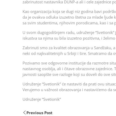
zabrinutost nastavnika DUNP-a ali i cele zajednice p
Kao organizacija koja se dugi niz godina bavi podrš
da je ovakva odluka izuzetno štetna za mlade ljude k
sa svim studentima, njihovim porodicama, kao i sa
U svom dugogodišnjem radu, udruženje “Svetionik” 
iskustva sa njima su bila izuzetno pozitivna, i želi
Zabrinuti smo za kvalitet obrazovanja u Sandžaku, 
neki od najkvalitetnijih u Srbiji i šire. Smatramo da 
Pozivamo sve odgovorne institucije da razmotre situa
nastavnog osoblja, ali i čitave obrazovne zajednice
javnosti saopšte sve razloge koji su doveli do ove sit
Udruženje “Svetionik” će nastaviti da prati ovu situ
Verujemo u važnost obrazovanja i nastavićemo da se 
Udruženje “Svetionik”
Previous Post