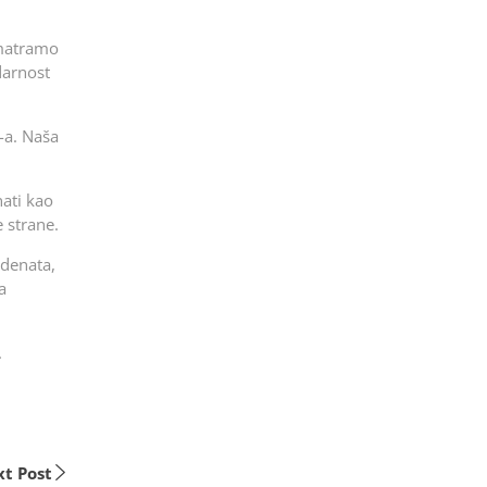
matramo
darnost
-a. Naša
ati kao
e strane.
udenata,
a
.
t Post