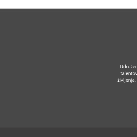
Udruženj
talentov
življenja