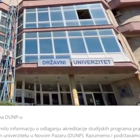
 na DUNP-u
milo informaciju o odlaganju akreditacije studijskih programa pra
vnom univerzitetu u Novom Pazaru (DUNP). Razumemo i podržavam