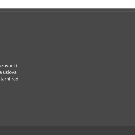
azovani i
ja uslova
tarni rad.