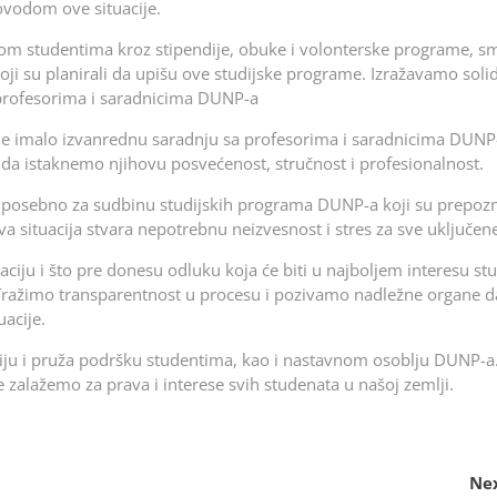
ovodom ove situacije.
kom studentima kroz stipendije, obuke i volonterske programe,
s
oji su planirali da upišu ove studijske programe. Izražavamo soli
 profesorima i saradnicima DUNP-a
je imalo izvanrednu saradnju sa profesorima i saradnicima DUNP
mo da istaknemo njihovu posvećenost, stručnost i profesionalnost.
a posebno za sudbinu studijskih programa DUNP-a koji su prepozn
ova situacija stvara nepotrebnu neizvesnost i stres za sve uključen
ciju i što pre donesu odluku koja će biti u najboljem interesu st
. Tražimo transparentnost u procesu i pozivamo nadležne organe d
uacije.
aciju i pruža podršku studentima, kao i nastavnom osoblju DUNP-a
zalažemo za prava i interese svih studenata u našoj zemlji.
Nex