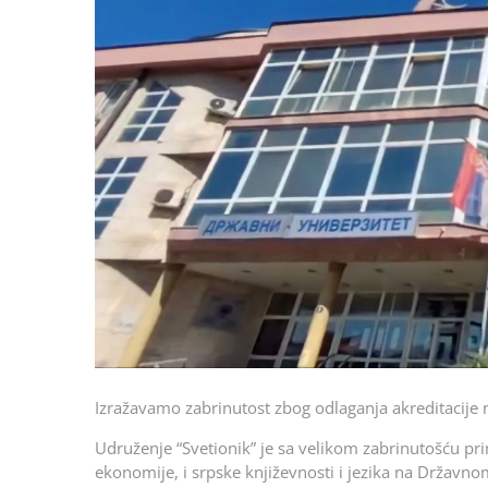
Izražavamo zabrinutost zbog odlaganja akreditacije
Udruženje “Svetionik” je sa velikom zabrinutošću pri
ekonomije, i srpske književnosti i jezika na Drža