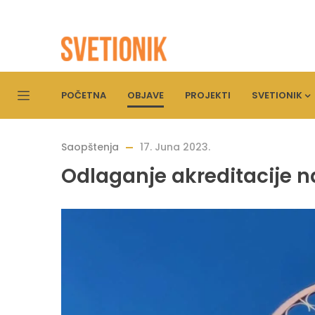
POČETNA
OBJAVE
PROJEKTI
SVETIONIK
Saopštenja
17. Juna 2023.
Odlaganje akreditacije 