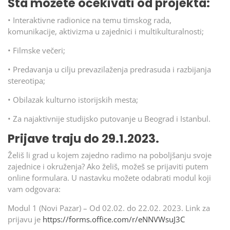
Šta možete očekivati od projekta:
• Interaktivne radionice na temu timskog rada,
komunikacije, aktivizma u zajednici i multikulturalnosti;
• Filmske večeri;
• Predavanja u cilju prevazilaženja predrasuda i razbijanja
stereotipa;
• Obilazak kulturno istorijskih mesta;
• Za najaktivnije studijsko putovanje u Beograd i Istanbul.
Prijave traju do 29.1.2023.
Želiš li grad u kojem zajedno radimo na poboljšanju svoje
zajednice i okruženja? Ako želiš, možeš se prijaviti putem
online formulara. U nastavku možete odabrati modul koji
vam odgovara:
Modul 1 (Novi Pazar) – Od 02.02. do 22.02. 2023. Link za
prijavu je
https://forms.office.com/r/eNNVWsuJ3C