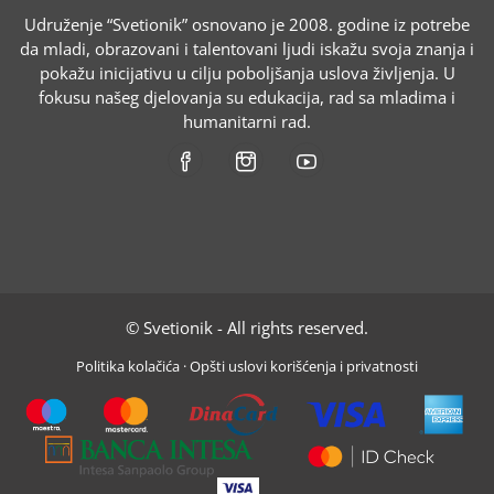
Udruženje “Svetionik” osnovano je 2008. godine iz potrebe
da mladi, obrazovani i talentovani ljudi iskažu svoja znanja i
pokažu inicijativu u cilju poboljšanja uslova življenja. U
fokusu našeg djelovanja su edukacija, rad sa mladima i
humanitarni rad.
© Svetionik - All rights reserved.
Politika kolačića
·
Opšti uslovi korišćenja i privatnosti