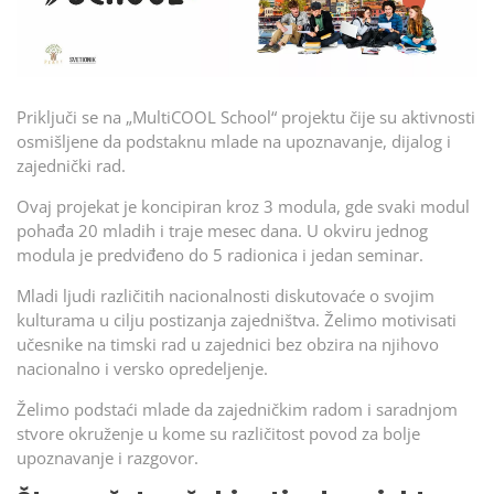
Priključi se na „MultiCOOL School“ projektu čije su aktivnosti
osmišljene da podstaknu mlade na upoznavanje, dijalog i
zajednički rad.
Ovaj projekat je koncipiran kroz 3 modula, gde svaki modul
pohađa 20 mladih i traje mesec dana. U okviru jednog
modula je predviđeno do 5 radionica i jedan seminar.
Mladi ljudi različitih nacionalnosti diskutovaće o svojim
kulturama u cilju postizanja zajedništva. Želimo motivisati
učesnike na timski rad u zajednici bez obzira na njihovo
nacionalno i versko opredeljenje.
Želimo podstaći mlade da zajedničkim radom i saradnjom
stvore okruženje u kome su različitost povod za bolje
upoznavanje i razgovor.