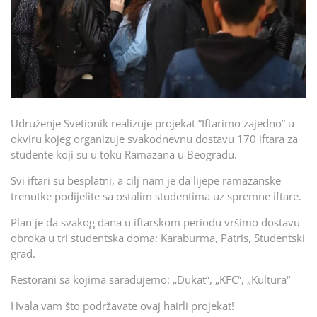
Udruženje Svetionik realizuje projekat “Iftarimo zajedno” u
okviru kojeg organizuje svakodnevnu dostavu 170 iftara za
studente koji su u toku Ramazana u Beogradu.
Svi iftari su besplatni, a cilj nam je da lijepe ramazanske
trenutke podijelite sa ostalim studentima uz spremne iftare.
Plan je da svakog dana u iftarskom periodu vršimo dostavu
obroka u tri studentska doma: Karaburma, Patris, Studentski
grad.
Restorani sa kojima sarađujemo: „Dukat“, „KFC“, „Kultura“
Hvala vam što podržavate ovaj hairli projekat!