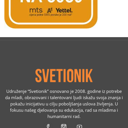
Udruženje “Svetionik” osnovano je 2008. godine iz potrebe
da mladi, obrazovani i talentovani ljudi iskažu svoja znanja i
pokažu inicijativu u cilju poboljšanja uslova življenja. U
fokusu našeg djelovanja su edukacija, rad sa mladima i
humanitarni rad.