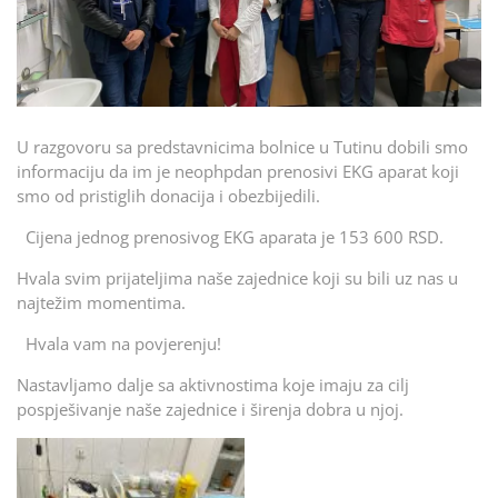
U razgovoru sa predstavnicima bolnice u Tutinu dobili smo
informaciju da im je neophpdan prenosivi EKG aparat koji
smo od pristiglih donacija i obezbijedili.
Cijena jednog prenosivog EKG aparata je 153 600 RSD.
Hvala svim prijateljima naše zajednice koji su bili uz nas u
najtežim momentima.
Hvala vam na povjerenju!
Nastavljamo dalje sa aktivnostima koje imaju za cilj
pospješivanje naše zajednice i širenja dobra u njoj.