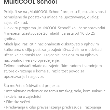
MultiCOOL School
Priključi se na „MultiCOOL School“ projektu čije su aktivnosti
osmišljene da podstaknu mlade na upoznavanje, dijalog i
zajednički rad.
U okviru programa „MultiCOOL School“ koji će se sprovoditi
4 meseca, učestvovaće 20 mladih uzrasta od 16 do 25
godina.
Mladi ljudi različitih nacionalnosti diskutovati o njihovim
kulturama u cilju postizanja zajedništva. Želimo motivisati
učesnike na timski rad u zajednici bez obzira na njihovo
nacionalno i versko opredeljenje.
Želimo podstaći mlade da zajedničkim radom i saradnjom
stvore okruženje u kome su različitost povod za
upoznavanje i razgovor.
Šta možete očekivati od projekta:
• Interaktivne radionice na temu timskog rada, komunikacije
i aktivizma u zajednici
• Filmske večeri
• Predavanja u cilju prevazilaženja predrasuda i razbijanja