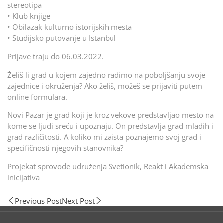
stereotipa
• Klub knjige
• Obilazak kulturno istorijskih mesta
• Studijsko putovanje u Istanbul
Prijave traju do 06.03.2022.
Želiš li grad u kojem zajedno radimo na poboljšanju svoje
zajednice i okruženja? Ako želiš, možeš se prijaviti putem
online formulara.
Novi Pazar je grad koji je kroz vekove predstavljao mesto na
kome se ljudi sreću i upoznaju. On predstavlja grad mladih i
grad različitosti. A koliko mi zaista poznajemo svoj grad i
specifičnosti njegovih stanovnika?
Projekat sprovode udruženja Svetionik, Reakt i Akademska
inicijativa
Previous Post
Next Post