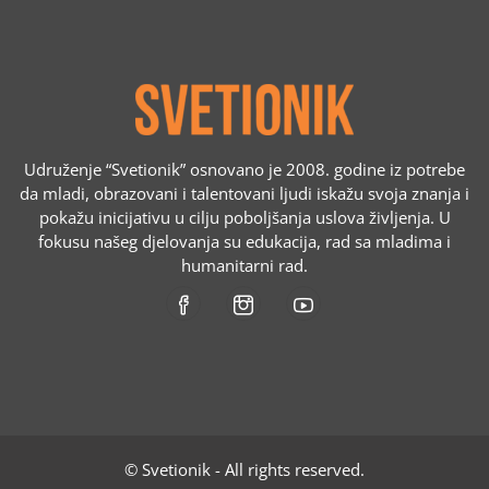
Udruženje “Svetionik” osnovano je 2008. godine iz potrebe
da mladi, obrazovani i talentovani ljudi iskažu svoja znanja i
pokažu inicijativu u cilju poboljšanja uslova življenja. U
fokusu našeg djelovanja su edukacija, rad sa mladima i
humanitarni rad.
© Svetionik - All rights reserved.