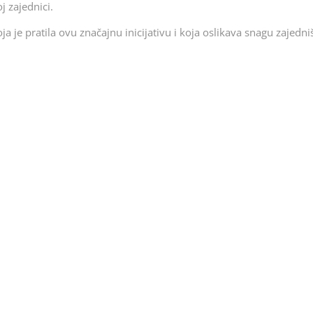
j zajednici.
a je pratila ovu značajnu inicijativu i koja oslikava snagu zajedni