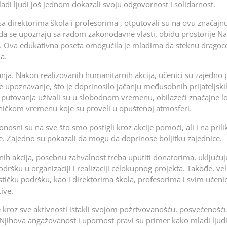
adi ljudi još jednom dokazali svoju odgovornost i solidarnost.
a direktorima škola i profesorima , otputovali su na ovu značajn
 da se upoznaju sa radom zakonodavne vlasti, obiđu prostorije N
ad. Ova edukativna poseta omogućila je mladima da steknu drago
a.
anja. Nakon realizovanih humanitarnih akcija, učenici su zajedno 
je upoznavanje, što je doprinosilo jačanju međusobnih prijateljski
 putovanja uživali su u slobodnom vremenu, obilazeći značajne lo
ničkom vremenu koje su proveli u opuštenoj atmosferi.
onosni su na sve što smo postigli kroz akcije pomoći, ali i na prili
je. Zajedno su pokazali da mogu da doprinose boljitku zajednice.
nih akcija, posebnu zahvalnost treba uputiti donatorima, uključuj
odršku u organizaciji i realizaciji celokupnog projekta. Takođe, vel
gističku podršku, kao i direktorima škola, profesorima i svim učeni
ive.
 kroz sve aktivnosti istakli svojom požrtvovanošću, posvećenošću
jihova angažovanost i upornost pravi su primer kako mladi lju