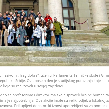
 nazivom „Trag dobra“, učenici Parlamenta Tehničke škole i Gim
epublike Srbije. Ova poseta deo je studijskog putovanja koje su u
koje su realizovali u svojoj zajednici.
jedno sa profesorima i direktorima škola sproveli brojne humanit
ima je najpotrebnija. Ove akcije imale su veliki odjek u lokalnoj za
ovanost. Prikupljeni donatorski iznosi upotrebljeni su za pomoć o