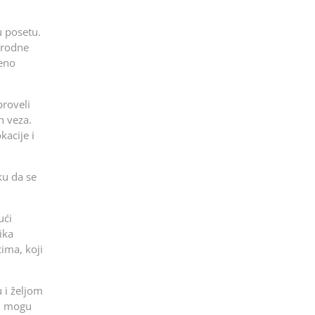
u posetu.
arodne
ceno
proveli
h veza.
kacije i
ku da se
ući
ika
cima, koji
 i željom
di mogu