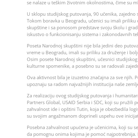
se nalaze u teškim životnim okolnostima, čime su ml
U sklopu studijskog putovanja, 90 učenika, zajedno s
Tokom boravka u Beogradu, učenici su imali priliku
skupštine i sa ponosom predstave svoju školu i gr
iskustvo o funkcionisanju sistema i zakonodavnih tel
Poseta Narodnoj skupštini nije bila jedini deo putov
vreme u Beogradu, imali su priliku za druženje i bol
Osim posete Narodnoj skupštini, učesnici studijskog
kulturne spomenike, a posebno su se radovali zajed
Ova aktivnost bila je izuzetno značajna za sve njih. P
upoznaju sa radom najvažnijih institucija naše zeml
Za realizaciju ovog studijskog putovanja i humanitar
Partners Global, USAID Serbia i SDC, koji su pružili p
zahvalnost ide i opštini Tutin, koja je obezbedila lo
su svojim angažmanom doprineli uspehu ove inicijat
Posebna zahvalnost upućena je učenicima, koji su se
da pomognu onima kojima je pomoć najpotrebnija. N