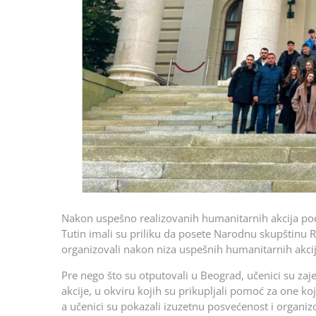
Nakon uspešno realizovanih humanitarnih akcija pod
Tutin imali su priliku da posete Narodnu skupštinu R
organizovali nakon niza uspešnih humanitarnih akcija 
Pre nego što su otputovali u Beograd, učenici su za
akcije, u okviru kojih su prikupljali pomoć za one koj
a učenici su pokazali izuzetnu posvećenost i organiz