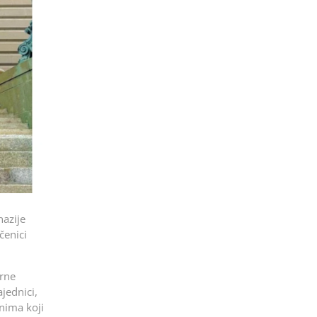
nazije
čenici
arne
jednici,
nima koji