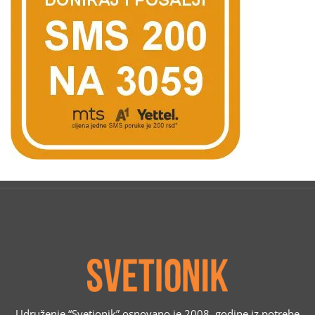
Udruženje “Svetionik” osnovano je 2008. godine iz potrebe