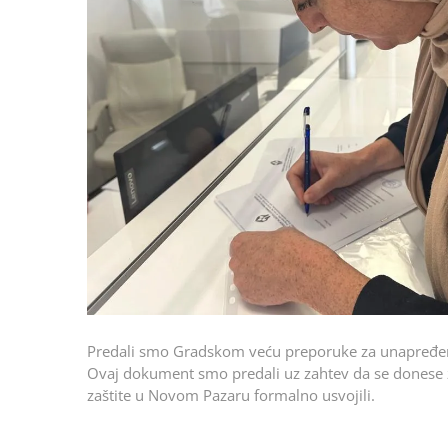
Predali smo Gradskom veću preporuke za unapređen
Ovaj dokument smo predali uz zahtev da se donese 
zaštite u Novom Pazaru formalno usvojili.