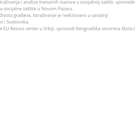
ivanja i analize trenutnih izazova u socijalnoj zaštiti, sprovede
a socijalne zaštite u Novom Pazaru.
ivota građana. Istraživanje je realizovano u saradnji
 i Svetionika.
je EU Resurs centar u Srbiji, sprovodi Beogradska otvorena škola 