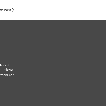
t Post
azovani i
ja uslova
tarni rad.