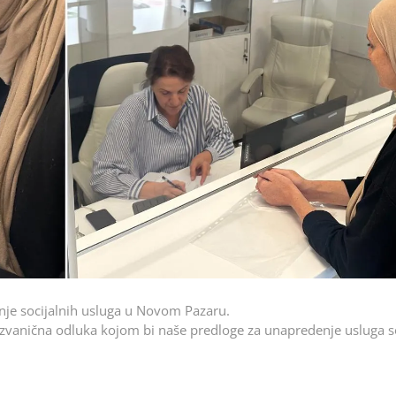
je socijalnih usluga u Novom Pazaru.
zvanična odluka kojom bi naše predloge za unapredenje usluga s