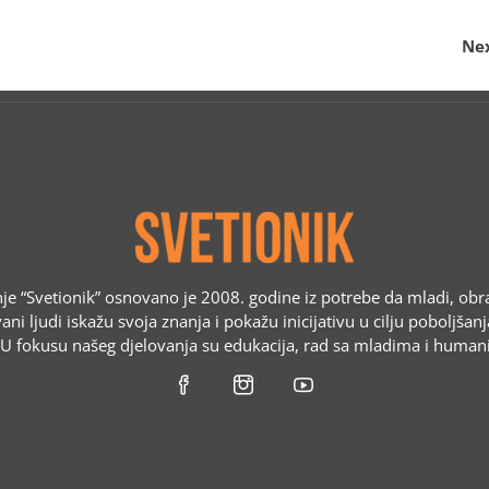
Nex
e “Svetionik” osnovano je 2008. godine iz potrebe da mladi, obr
ani ljudi iskažu svoja znanja i pokažu inicijativu u cilju poboljšan
. U fokusu našeg djelovanja su edukacija, rad sa mladima i humani