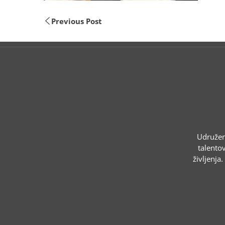
Previous Post
Udruženj
talentov
življenja