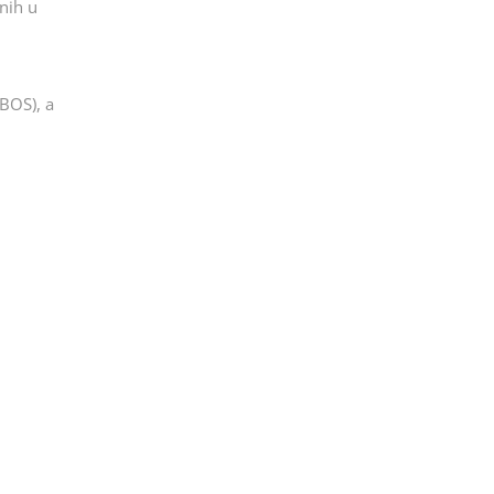
nih u
(BOS), a