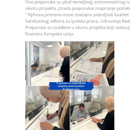
Ove preporuke su plod temeljitog osmomesečnog istraž
okviru projekta „Izrada preporukai mapiranje potreb
” Njihova primena moze značajno poboljšati kvalitet ž
Sandzackog odbora za ljudska prava, Udruzenja Reakt
Preporuke su izrađene u okviru projekta koji realizu
finansira Evropska unija.