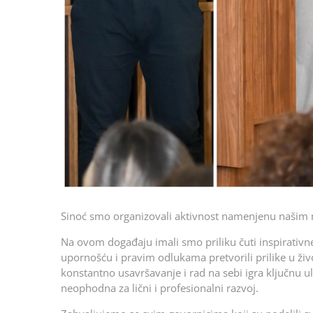
Sinoć smo organizovali aktivnost namenjenu našim m
Na ovom događaju imali smo priliku čuti inspirativne
upornošću i pravim odlukama pretvorili prilike u ž
konstantno usavršavanje i rad na sebi igra ključnu ul
neophodna za lični i profesionalni razvoj.