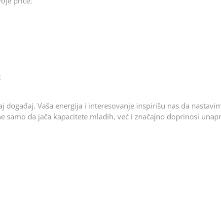
oje priče:
k
vaj događaj. Vaša energija i interesovanje inspirišu nas da nastavi
ne samo da jača kapacitete mladih, već i značajno doprinosi unap