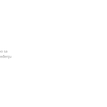
mo sa
ređenju