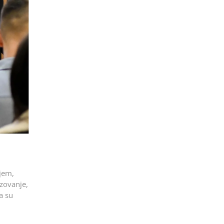
njem,
zovanje,
a su