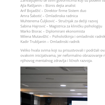
Zahvaljujemo se svim govornicima koji su podelili sv
Ajla Rašljanin – Biznis dejta analist
Arif Bojadžić – Direktor firme Sistem duo
Amra Šabotić – Omladinska radnica
Muhterema Čuljković – Stručnjak za dečiji razvoj
Sabina Hajrović – Magistrica za kliničku psihologiju
Marko Biorac – Diplomirani ekonomista
Milena Mutavdžić – Psihološkinja i omladinski radni
Kadir Trubljanin – Omladinski radnik
Veliko hvala svima koji su prisustvovali i podržali o
ovakvim inicijativama, jer neformalno obrazovanje 
njihovog mentalnog zdravlja i ličnoh razvoja.