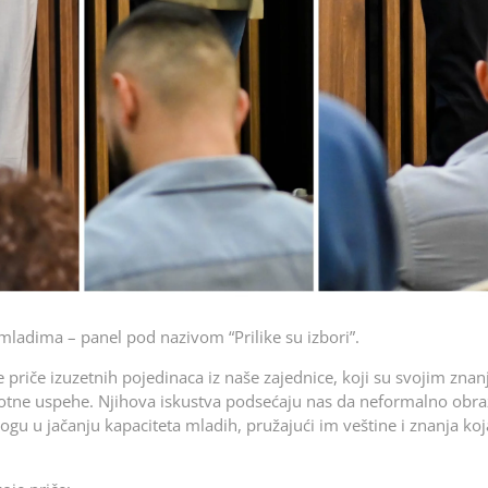
ladima – panel pod nazivom “Prilike su izbori”.
 priče izuzetnih pojedinaca iz naše zajednice, koji su svojim zna
ivotne uspehe. Njihova iskustva podsećaju nas da neformalno obra
ogu u jačanju kapaciteta mladih, pružajući im veštine i znanja koj