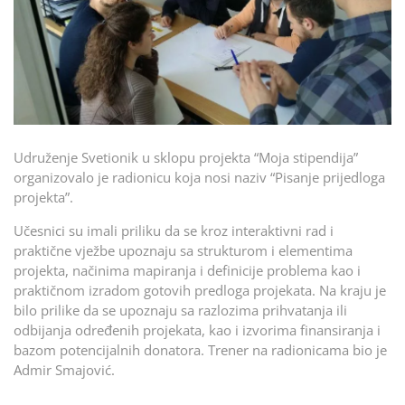
Udruženje Svetionik u sklopu projekta “Moja stipendija”
organizovalo je radionicu koja nosi naziv “Pisanje prijedloga
projekta”.
Učesnici su imali priliku da se kroz interaktivni rad i
praktične vježbe upoznaju sa strukturom i elementima
projekta, načinima mapiranja i definicije problema kao i
praktičnom izradom gotovih predloga projekata. Na kraju je
bilo prilike da se upoznaju sa razlozima prihvatanja ili
odbijanja određenih projekata, kao i izvorima finansiranja i
bazom potencijalnih donatora. Trener na radionicama bio je
Admir Smajović.