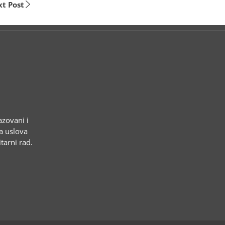
t Post
azovani i
ja uslova
tarni rad.