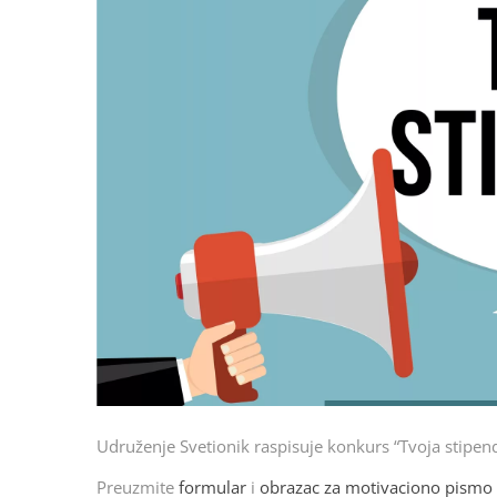
Udruženje Svetionik raspisuje konkurs “Tvoja stipen
Preuzmite
formular
i
obrazac za motivaciono pismo