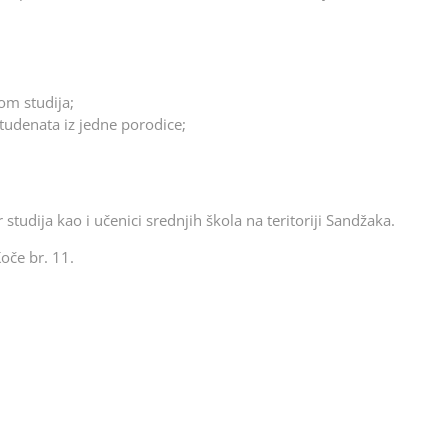
om studija;
studenata iz jedne porodice;
studija kao i učenici srednjih škola na teritoriji Sandžaka.
Koče br. 11.