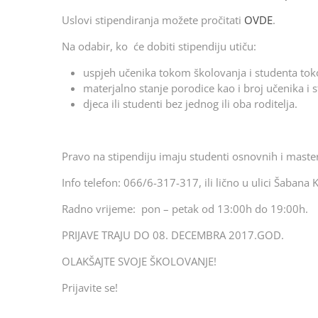
Uslovi stipendiranja možete pročitati
OVDE
.
Na odabir, ko će dobiti stipendiju utiču:
uspjeh učenika tokom školovanja i studenta tok
materjalno stanje porodice kao i broj učenika i 
djeca ili studenti bez jednog ili oba roditelja.
Pravo na stipendiju imaju studenti osnovnih i master 
Info telefon: 066/6-317-317, ili lično u ulici Šabana 
Radno vrijeme: pon – petak od 13:00h do 19:00h.
PRIJAVE TRAJU DO 08. DECEMBRA 2017.GOD.
OLAKŠAJTE SVOJE ŠKOLOVANJE!
Prijavite se!