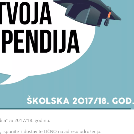
dija” za 2017/18. godinu.
, ispunite i dostavite LIČNO na adresu udruženja: