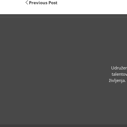
Previous Post
Udruženj
talentov
življenja