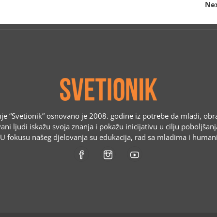
Nex
e “Svetionik” osnovano je 2008. godine iz potrebe da mladi, obr
ani ljudi iskažu svoja znanja i pokažu inicijativu u cilju poboljšan
. U fokusu našeg djelovanja su edukacija, rad sa mladima i humani