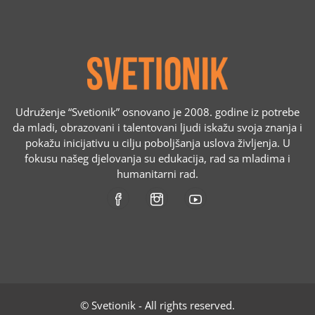
Udruženje “Svetionik” osnovano je 2008. godine iz potrebe
da mladi, obrazovani i talentovani ljudi iskažu svoja znanja i
pokažu inicijativu u cilju poboljšanja uslova življenja. U
fokusu našeg djelovanja su edukacija, rad sa mladima i
humanitarni rad.
© Svetionik - All rights reserved.