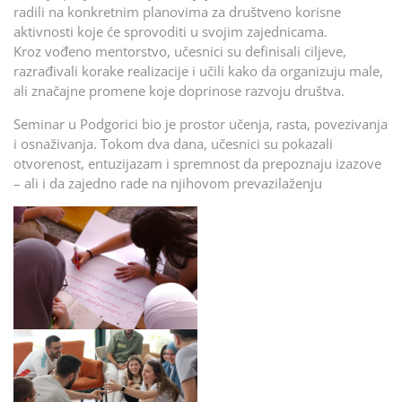
radili na konkretnim planovima za društveno korisne
aktivnosti koje će sprovoditi u svojim zajednicama.
Kroz vođeno mentorstvo, učesnici su definisali ciljeve,
razrađivali korake realizacije i učili kako da organizuju male,
ali značajne promene koje doprinose razvoju društva.
Seminar u Podgorici bio je prostor učenja, rasta, povezivanja
i osnaživanja. Tokom dva dana, učesnici su pokazali
otvorenost, entuzijazam i spremnost da prepoznaju izazove
– ali i da zajedno rade na njihovom prevazilaženju