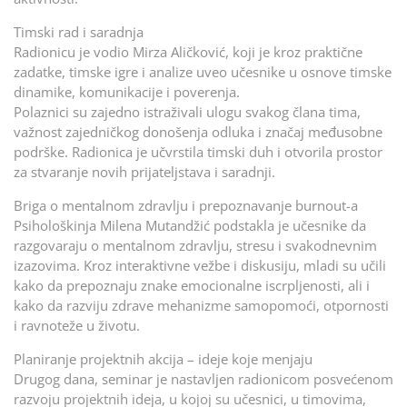
Timski rad i saradnja
Radionicu je vodio Mirza Aličković, koji je kroz praktične
zadatke, timske igre i analize uveo učesnike u osnove timske
dinamike, komunikacije i poverenja.
Polaznici su zajedno istraživali ulogu svakog člana tima,
važnost zajedničkog donošenja odluka i značaj međusobne
podrške. Radionica je učvrstila timski duh i otvorila prostor
za stvaranje novih prijateljstava i saradnji.
Briga o mentalnom zdravlju i prepoznavanje burnout-a
Psihološkinja Milena Mutandžić podstakla je učesnike da
razgovaraju o mentalnom zdravlju, stresu i svakodnevnim
izazovima. Kroz interaktivne vežbe i diskusiju, mladi su učili
kako da prepoznaju znake emocionalne iscrpljenosti, ali i
kako da razviju zdrave mehanizme samopomoći, otpornosti
i ravnoteže u životu.
Planiranje projektnih akcija – ideje koje menjaju
Drugog dana, seminar je nastavljen radionicom posvećenom
razvoju projektnih ideja, u kojoj su učesnici, u timovima,