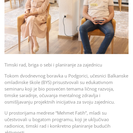
Timski rad, briga o sebi i planiranje za zajednicu
Tokom dvodnevnog boravka u Podgorici, učesnici Balkanske
omladinske škole (BYS) prisustvovali su edukativnom
seminaru koji je bio posvećen temama ličnog razvoja,
timske saradnje, očuvanja mentalnog zdravlja i
osmišljavanju projektnih inicijativa za svoju zajednicu.
U prostorijama medrese “Mehmet Fatih”, mladi su
učestvovali u bogatom programu, koji je uključivao
radionice, timski rad i konkretno planiranje budućih
aktivnosti.