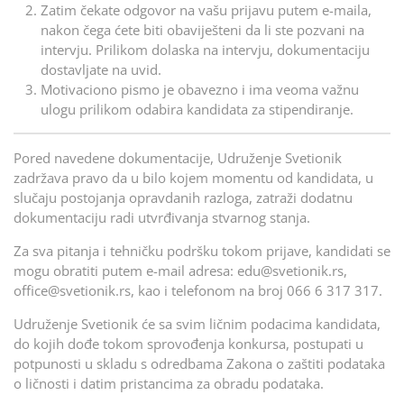
Zatim čekate odgovor na vašu prijavu putem e-maila,
nakon čega ćete biti obaviješteni da li ste pozvani na
intervju. Prilikom dolaska na intervju, dokumentaciju
dostavljate na uvid.
Motivaciono pismo je obavezno i ima veoma važnu
ulogu prilikom odabira kandidata za stipendiranje.
Pored navedene dokumentacije, Udruženje Svetionik
zadržava pravo da u bilo kojem momentu od kandidata, u
slučaju postojanja opravdanih razloga, zatraži dodatnu
dokumentaciju radi utvrđivanja stvarnog stanja.
Za sva pitanja i tehničku podršku tokom prijave, kandidati se
mogu obratiti putem e-mail adresa: edu@svetionik.rs,
office@svetionik.rs, kao i telefonom na broj 066 6 317 317.
Udruženje Svetionik će sa svim ličnim podacima kandidata,
do kojih dođe tokom sprovođenja konkursa, postupati u
potpunosti u skladu s odredbama Zakona o zaštiti podataka
o ličnosti i datim pristancima za obradu podataka.