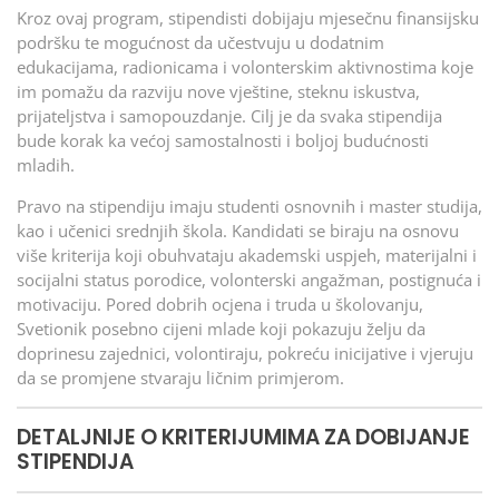
Kroz ovaj program, stipendisti dobijaju mjesečnu finansijsku
podršku te mogućnost da učestvuju u dodatnim
edukacijama, radionicama i volonterskim aktivnostima koje
im pomažu da razviju nove vještine, steknu iskustva,
prijateljstva i samopouzdanje. Cilj je da svaka stipendija
bude korak ka većoj samostalnosti i boljoj budućnosti
mladih.
Pravo na stipendiju imaju studenti osnovnih i master studija,
kao i učenici srednjih škola. Kandidati se biraju na osnovu
više kriterija koji obuhvataju akademski uspjeh, materijalni i
socijalni status porodice, volonterski angažman, postignuća i
motivaciju. Pored dobrih ocjena i truda u školovanju,
Svetionik posebno cijeni mlade koji pokazuju želju da
doprinesu zajednici, volontiraju, pokreću inicijative i vjeruju
da se promjene stvaraju ličnim primjerom.
DETALJNIJE O KRITERIJUMIMA ZA DOBIJANJE
STIPENDIJA