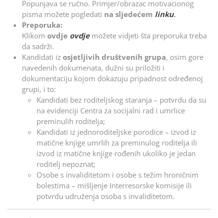
Popunjava se ručno. Primjer/obrazac motivacionog
pisma možete pogledati
na sljedećem
linku
.
Preporuka:
Klikom
ovdje
ovdje
možete vidjeti šta preporuka treba
da sadrži.
Kandidati iz
osjetljivih društvenih grupa
, osim gore
navedenih dokumenata, dužni su priložiti i
dokumentaciju kojom dokazuju pripadnost određenoj
grupi, i to:
Kandidati bez roditeljskog staranja – potvrdu da su
na evidenciji Centra za socijalni rad i umrlice
preminulih roditelja;
Kandidati iz jednoroditeljske porodice – izvod iz
matične knjige umrlih za preminulog roditelja ili
izvod iz matične knjige rođenih ukoliko je jedan
roditelj nepoznat;
Osobe s invaliditetom i osobe s težim hroničnim
bolestima – mišljenje Interresorske komisije ili
potvrdu udruženja osoba s invaliditetom.