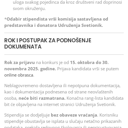
uloga svakog pojedinca da kroz društveni rad doprinosi
svom okruženju.
*
Odabir stipendista vrši komisija sastavljena od
predstavnika i donatora Udruženja Svetionik.
ROK I POSTUPAK ZA PODNOŠENJE
DOKUMENATA
Rok za prijavu
na konkurs je od
15. oktobra do 30.
novembra 2025. godine.
Prijava kandidata vrši se putem
online
obrasca
.
Neblagovremeno dostavljena ili nepotpuna dokumentacija,
kao i dokumentacija podnesena od strane neovlaštenih
osoba,
neće biti razmatrana.
Konačna rang-lista kandidata
bit će objavljena na internet stranici Udruženja Svetionik.
Stipendija se dodjeljuje
bez obaveze vraćanja
. Korisniku
stipendije obustavlja se isplata u slučaju netačno prikazanih
podataka, prekida redovnog školovanja ili neprisustvovanja