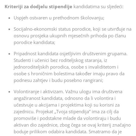
Kriteriji za dodjelu stipendije
kandidatima su sljedeći:
Uspjeh ostvaren u prethodnom školovanju;
Socijalno-ekonomski status porodice, koji se utvrđuje na
osnovu prosjeka ukupnih mjesečnih prihoda po članu
porodice kandidata;
Pripadnost kandidata osjetljivim društvenim grupama.
Studenti i učenici bez roditeljskog staranja, iz
jednoroditeljskih porodica, osobe s invaliditetom i
osobe s hroničnim bolestima također imaju pravo da
podnesu zahtjev i budu posebno rangirani;
Volontiranje i aktivizam. Važnu ulogu ima društvena
angažiranost kandidata, odnosno da li volontira i
učestvuje u akcijama i projektima koji su korisni za
zajednicu. Projekat „Tvoja stipendija“ ima za cilj da
promoviše i podstakne mlade da volontiraju i budu
aktivan dio zajednice, zbog čega se ovaj kriterij značajno
boduje prilikom odabira kandidata. Smatramo da je