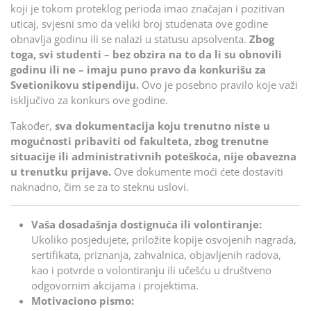
koji je tokom proteklog perioda imao značajan i pozitivan
uticaj, svjesni smo da veliki broj studenata ove godine
obnavlja godinu ili se nalazi u statusu apsolventa.
Zbog
toga, svi studenti – bez obzira na to da li su obnovili
godinu ili ne – imaju puno pravo da konkurišu za
Svetionikovu stipendiju.
Ovo je posebno pravilo koje važi
isključivo za konkurs ove godine.
Također,
sva dokumentacija koju trenutno niste u
mogućnosti pribaviti od fakulteta, zbog trenutne
situacije ili administrativnih poteškoća, nije obavezna
u trenutku prijave.
Ove dokumente moći ćete dostaviti
naknadno, čim se za to steknu uslovi.
Vaša dosadašnja dostignuća ili volontiranje:
Ukoliko posjedujete, priložite kopije osvojenih nagrada,
sertifikata, priznanja, zahvalnica, objavljenih radova,
kao i potvrde o volontiranju ili učešću u društveno
odgovornim akcijama i projektima.
Motivaciono pismo: