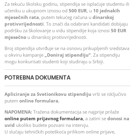
Za tekuću školsku godinu, stipendija se isplaćuje studentu ili
učeniku u ukupnom iznosu od
500 EUR
, u
10 jednakih
mjesečnih rata
, putem tekućeg računa u
dinarskoj
protivvrijednosti
. To znači da odabrani kandidati dobijaju
podršku za školovanje u vidu stipendije koja iznosi
50 EUR
mjesečno
u dinarskoj protivvrijednosti.
Broj stipendija utvrđuje se na osnovu prikupljenih sredstava
u okviru kampanje
„Doniraj stipendiju“
. Za stipendiju
mogu konkurisati studenti koji studiraju u Srbiji.
POTREBNA DOKUMENTA
Apliciranje za Svetionikovu stipendiju
vrši se isključivo
putem
online formulara.
NAPOMENA:
Tražena dokumentacija se najprije prilaže
online putem prijavnog formulara
,
a zatim se
donosi na
uvid
ukoliko budete pozvani na intervju.
U slučaju tehničkih poteškoća prilikom online prijave,