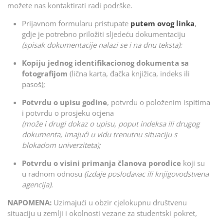
možete nas kontaktirati radi podrške.
Prijavnom formularu pristupate
putem ovog linka
,
gdje je potrebno priložiti sljedeću dokumentaciju
(spisak dokumentacije nalazi se i na dnu teksta):
Kopiju jednog identifikacionog dokumenta sa
fotografijom
(lična karta, đačka knjižica, indeks ili
pasoš);
Potvrdu o upisu godine
, potvrdu o položenim ispitima
i potvrdu o prosjeku ocjena
(može i drugi dokaz o upisu, poput indeksa ili drugog
dokumenta, imajući u vidu trenutnu situaciju s
blokadom univerziteta);
Potvrdu o visini primanja članova porodice
koji su
u radnom odnosu
(izdaje poslodavac ili knjigovodstvena
agencija).
NAPOMENA:
Uzimajući u obzir cjelokupnu društvenu
situaciju u zemlji i okolnosti vezane za studentski pokret,