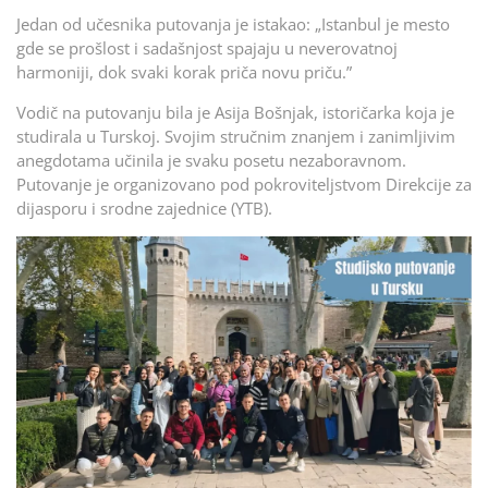
Jedan od učesnika putovanja je istakao: „Istanbul je mesto
gde se prošlost i sadašnjost spajaju u neverovatnoj
harmoniji, dok svaki korak priča novu priču.”
Vodič na putovanju bila je Asija Bošnjak, istoričarka koja je
studirala u Turskoj. Svojim stručnim znanjem i zanimljivim
anegdotama učinila je svaku posetu nezaboravnom.
Putovanje je organizovano pod pokroviteljstvom Direkcije za
dijasporu i srodne zajednice (YTB).