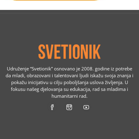
Udruženje “Svetionik” osnovano je 2008. godine iz potrebe
da mladi, obrazovani i talentovani ljudi iskažu svoja znanja i
pokažu inicijativu u cilju poboljšanja uslova življenja. U
fokusu našeg djelovanja su edukacija, rad sa mladima i
humanitarni rad.