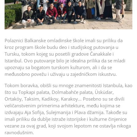
Polaznici Balkanske omladinske škole imali su priliku da
kroz program škole budu deo i studijskog putovanja u
Tursku, tokom kojeg su posetili gradove Čanakkale i
Istanbul. Ovo putovanje bilo je idealna prilika da se mladi
upoznaju sa bogatom turskom kulturom, ali i da se
međusobno povežu i uživaju u zajedničkom iskustvu.
Tokom boravka, obišli su mnoge znamenitosti Istanbula, kao
što su Topkapi palata, Dolmabahče palata, Üsküdar,
Ortaköy, Taksim, Kadikoy, Karakoy… Posebno su se divili
veličanstvenim primerima arhitekture, među kojima se
izdvajaju Aja Sofija, Sulejmanija i Plava džamija. Takođe su
imali priliku da dublje istraže istorijske i kulturne činjenice
vezane za ovaj grad, koji svojom lepotom ne ostavlja nikoga
ravnodušnim.