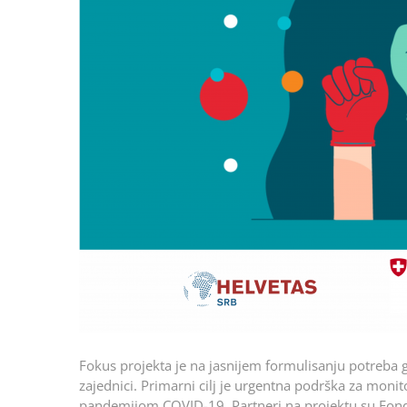
Fokus projekta je na jasnijem formulisanju potreba g
zajednici. Primarni cilj je urgentna podrška za monit
pandemijom COVID-19. Partneri na projektu su Fonda