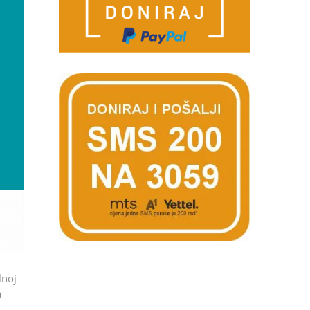
lnoj
a