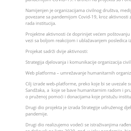
Namijenjen je organizacijama civilnog društva, medi
povezane sa pandemijom Covid-19, kroz aktivnosti z
rada institucija.
Projektne aktivnosti će doprinijet većem poštovanju p
vezi sa boljom reakcijom i ublažavanjem posledica
Projekat sadrži dvije aktivnosti:
Strategija djelovanja i komunikacije organizacija civi
Web platforma – umrežavanje humanitarnih organiz
Cilj izrade web-platforme, preko koje bi se uvezale 
Sandžaka, a koje se bave humanitarnim radom i pruž
o pruženoj pomoći i donacijama koje pristužu instit
Drugi dio projekta je izrada Strategije udruženog djel
pandemije.
Drugi dio realizujemo vodeći se istraživanjima rađ