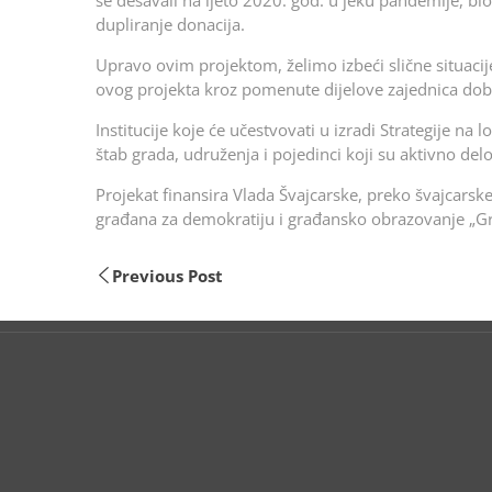
se dešavali na ljeto 2020. god. u jeku pandemije, b
dupliranje donacija.
Upravo ovim projektom, želimo izbeći slične situacij
ovog projekta kroz pomenute dijelove zajednica dobi
Institucije koje će učestvovati u izradi Strategije na
štab grada, udruženja i pojedinci koji su aktivno de
Projekat finansira Vlada Švajcarske, preko švajcars
građana za demokratiju i građansko obrazovanje „Gra
Previous Post