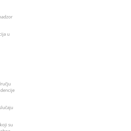
 nadzor
ija u
dručju
idencije
slučaju
koji su