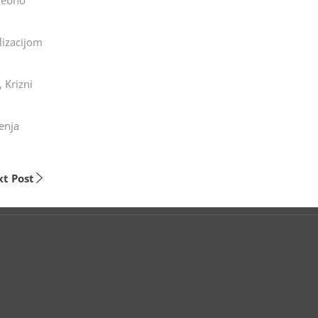
trebno
lizacijom
 Krizni
enja
t Post