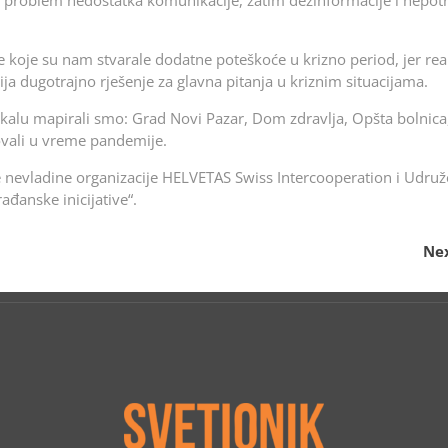
io problem nedostatka komunikacije, zatim dezinformacije i nepo
e koje su nam stvarale dodatne poteškoće u krizno period, jer rea
ja dugotrajno rješenje za glavna pitanja u kriznim situacijama.
 lokalu mapirali smo: Grad Novi Pazar, Dom zdravlja, Opšta bolnica,
lovali u vreme pandemije.
ke nevladine organizacije HELVETAS Swiss Intercooperation i Udruž
đanske inicijative“.
Nex