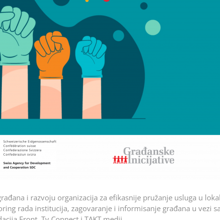
rađana i razvoju organizacija za efikasnije pružanje usluga u loka
oring rada institucija, zagovaranje i informisanje građana u vezi s
cija Front, Tv Connect i TAKT medij.