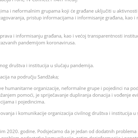
jima i neformalnim grupama koji će građane uključiti u aktivnosti
agovaranja, pristup informacijama i informisanje građana, kao i
rava i informisanju građana, kao i većoj transparentnosti instituc
 izazvanih pandemijom koronavirusa.
lnog društva i institucija u slučaju pandemija.
acija na području Sandžaka;
sve humanitarne organizacije, neformalne grupe i pojedinci na po
anjem pomoći, je spriječavanje dupliranja donacija i vođenje ev
ucijama i pojedincima.
ovanja i komunikacije organizacija civilnog društva i institucija u 
enim 2020. godine. Podsjećamo da je jedan od dodatnih problema 