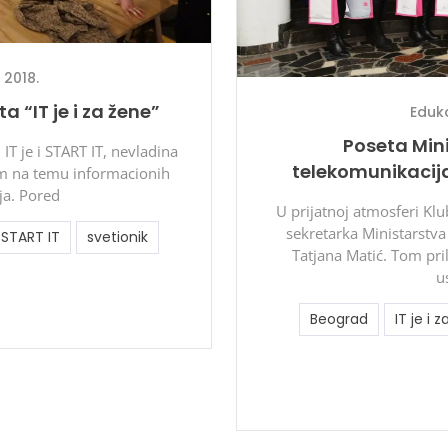
 2018.
a “IT je i za žene”
Eduka
Poseta Mini
IT je i START IT, nevladina
telekomunikacija 
om na temu informacionih
ja. Pored
U prijatnoj atmosferi Klu
sekretarka Ministarstva
START IT
svetionik
Tatjana Matić. Tom pri
u
Beograd
IT je i 