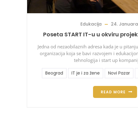
Edukacija
24. Januara
Poseta START IT-u u okviru projekt
Jedna od nezaobilaznih adresa kada je u pitanju 
organizacija koja se bavi razvojem i edukacij
tehnologija i start up kompani
Beograd
IT je i za žene
Novi Pazar
READ MORE