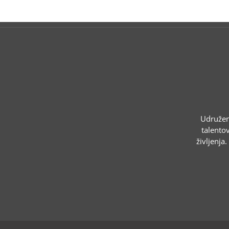
Udruženj
talentov
življenja