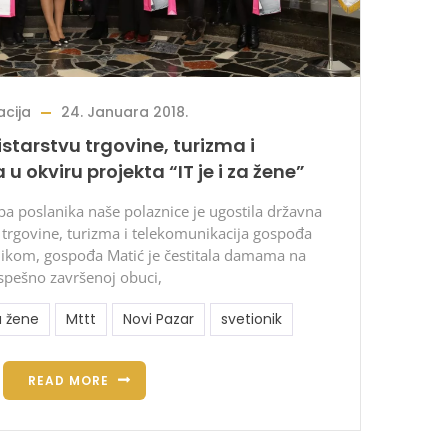
cija
24. Januara 2018.
starstvu trgovine, turizma i
u okviru projekta “IT je i za žene”
ba poslanika naše polaznice je ugostila državna
 trgovine, turizma i telekomunikacija gospođa
likom, gospođa Matić je čestitala damama na
spešno završenoj obuci,
za žene
Mttt
Novi Pazar
svetionik
READ MORE