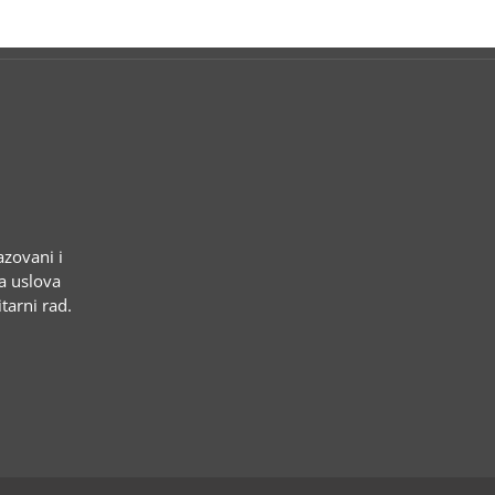
azovani i
ja uslova
tarni rad.