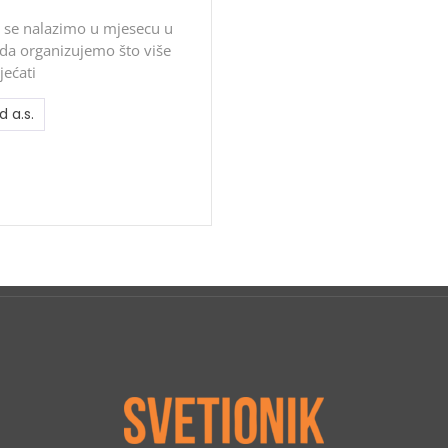
 se nalazimo u mjesecu u
 da organizujemo što više
jećati
a.s.