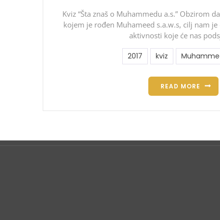
Kviz “Šta znaš o Muhammedu a.s.” Obzirom da
kojem je rođen Muhameed s.a.w.s, cilj nam je
aktivnosti koje će nas pods
2017
kviz
Muhammed 
READ MORE