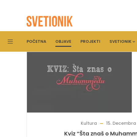
POČETNA
OBJAVE
PROJEKTI
SVETIONIK
Kultura
15. Decembra 
Kviz “Šta znaš o Muhamm